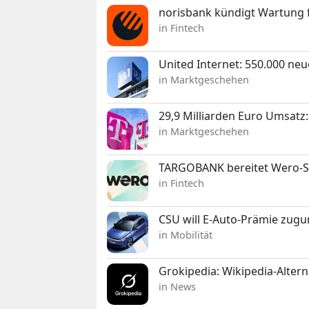
norisbank kündigt Wartung 
in Fintech
United Internet: 550.000 ne
in Marktgeschehen
29,9 Milliarden Euro Umsat
in Marktgeschehen
TARGOBANK bereitet Wero-St
in Fintech
CSU will E-Auto-Prämie zugu
in Mobilität
Grokipedia: Wikipedia-Alterna
in News