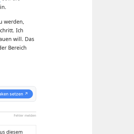
in.
zu werden,
hritt. Ich
auen will. Das
der Bereich
aken setzen ↗
Fehler melden
us diesem