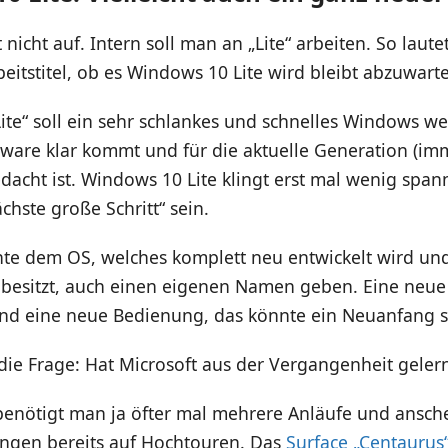
nicht auf. Intern soll man an „Lite“ arbeiten. So laut
beitstitel, ob es Windows 10 Lite wird bleibt abzuwart
ite“ soll ein sehr schlankes und schnelles Windows w
ware klar kommt und für die aktuelle Generation (im
dacht ist. Windows 10 Lite klingt erst mal wenig spa
chste große Schritt“ sein.
nte dem OS, welches komplett neu entwickelt wird un
 besitzt, auch einen eigenen Namen geben. Eine neue 
d eine neue Bedienung, das könnte ein Neuanfang s
r die Frage: Hat Microsoft aus der Vergangenheit gelern
 benötigt man ja öfter mal mehrere Anläufe und ansch
ungen bereits auf Hochtouren. Das
Surface „Centaurus