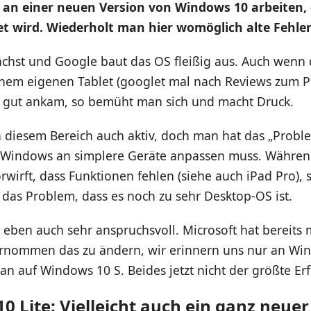
l an einer neuen Version von Windows 10 arbeiten, d
et wird. Wiederholt man hier womöglich alte Fehler
hst und Google baut das OS fleißig aus. Auch wenn d
nem eigenen Tablet (googlet mal nach Reviews zum Pix
so gut ankam, so bemüht man sich und macht Druck.
in diesem Bereich auch aktiv, doch man hat das „Prob
 Windows an simplere Geräte anpassen muss. Währe
rwirft, dass Funktionen fehlen (siehe auch iPad Pro), 
das Problem, dass es noch zu sehr Desktop-OS ist.
t eben auch sehr anspruchsvoll. Microsoft hat bereits
rnommen das zu ändern, wir erinnern uns nur an Wi
man auf Windows 10 S. Beides jetzt nicht der größte Erf
0 Lite: Vielleicht auch ein ganz neu