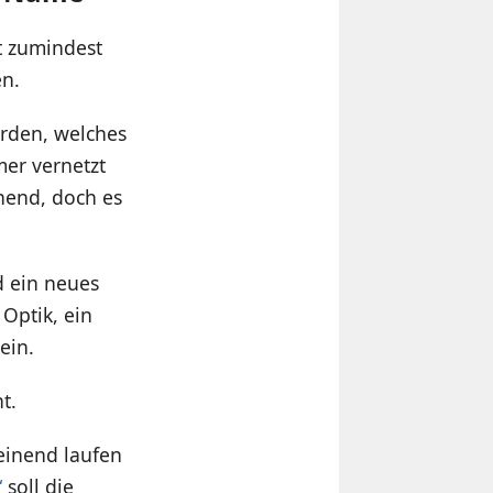
et zumindest
en.
erden, welches
mer vernetzt
nnend, doch es
d ein neues
Optik, ein
ein.
t.
einend laufen
“
soll die