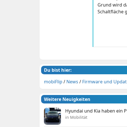
Grund wird da
Schaltfläche g
Du bist hier:
mobiFlip
/
News
/
Firmware und Updat
Weitere Neuigkeiten
Hyundai und Kia haben ein 
in Mobilität