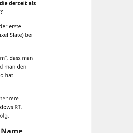
ie derzeit als
?
er erste
el Slate) bei
lem“, dass man
nd man den
so hat
 mehrere
ndows RT.
olg.
er Name