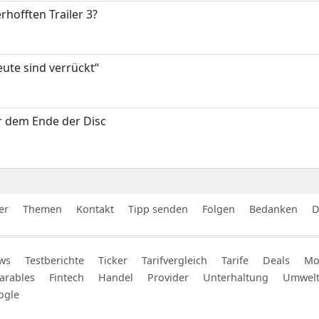
rhofften Trailer 3?
eute sind verrückt“
or dem Ende der Disc
er
Themen
Kontakt
Tipp senden
Folgen
Bedanken
D
ws
Testberichte
Ticker
Tarifvergleich
Tarife
Deals
Mob
arables
Fintech
Handel
Provider
Unterhaltung
Umwel
ogle