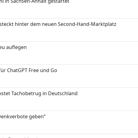
 in Sachsen-Anhalt gestartet
s steckt hinter dem neuen Second-Hand-Marktplatz
neu auflegen
 für ChatGPT Free und Go
kostet Tachobetrug in Deutschland
 Denkverbote geben“