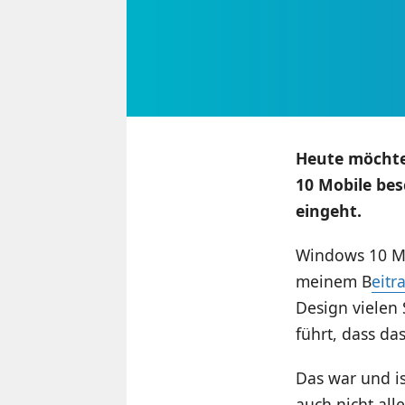
Heute möchte 
10 Mobile bes
eingeht.
Windows 10 Mo
meinem B
eitr
Design vielen S
führt, dass d
Das war und is
auch nicht all