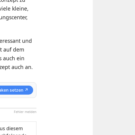
viele kleine,
ungscenter,
teressant und
ft auf dem
s auch ein
zept auch an.
aken setzen ↗
Fehler melden
us diesem