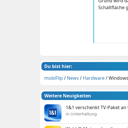
Grund wird da
Schaltfläche g
Du bist hier:
mobiFlip
/
News
/
Hardware
/
Windows 
Weitere Neuigkeiten
1&1 verschenkt TV-Paket an
in Unterhaltung