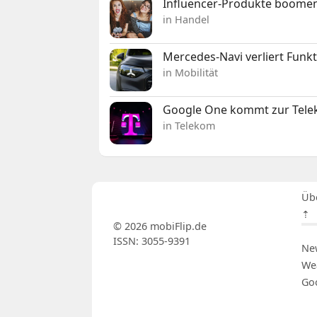
Influencer-Produkte boomen
in Handel
Mercedes-Navi verliert Funk
in Mobilität
Google One kommt zur Telek
in Telekom
Üb
⇡
© 2026 mobiFlip.de
ISSN: 3055-9391
Ne
We
Go