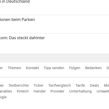
 in Deutschland
tionen beim Parken
om: Das steckt dahinter
er
Themen
Kontakt
Tipp senden
Folgen
Bedanken
D
ws
Testberichte
Ticker
Tarifvergleich
Tarife
Deals
Mob
arables
Fintech
Handel
Provider
Unterhaltung
Umwel
ogle