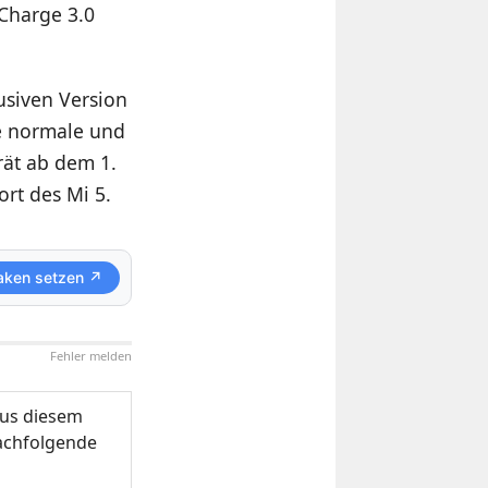
 Charge 3.0
usiven Version
ie normale und
rät ab dem 1.
rt des Mi 5.
aken setzen ↗
Fehler melden
us diesem
nachfolgende