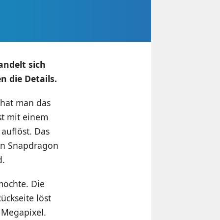
andelt sich
n die Details.
 hat man das
st mit einem
 auflöst. Das
ein Snapdragon
d.
möchte. Die
ückseite löst
4 Megapixel.