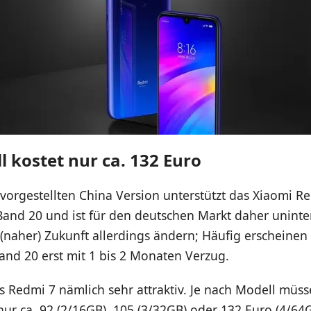
 kostet nur ca. 132 Euro
 vorgestellten China Version unterstützt das Xiaomi R
Band 20 und ist für den deutschen Markt daher uninte
 (naher) Zukunft allerdings ändern; Häufig erscheinen
and 20 erst mit 1 bis 2 Monaten Verzug.
das Redmi 7 nämlich sehr attraktiv. Je nach Modell müs
ur ca. 92 (2/16GB), 105 (3/32GB) oder 132 Euro (4/64