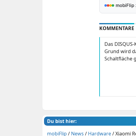
mobiFlip
KOMMENTARE
Das DISQUS-K
Grund wird da
Schaltfläche g
Du bist hier:
mobiFlip
/
News
/
Hardware
/
Xiaomi Re