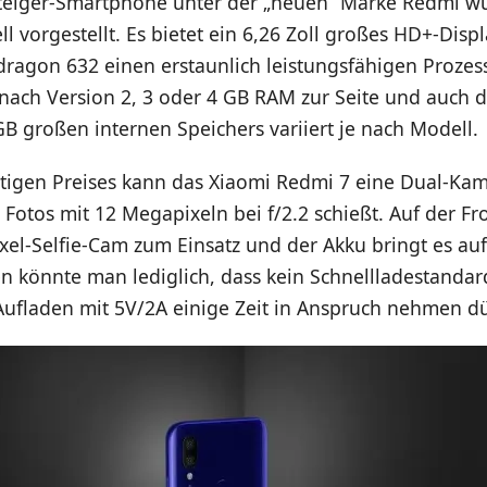
nsteiger-Smartphone unter der „neuen“ Marke Redmi w
ell vorgestellt. Es bietet ein 6,26 Zoll großes HD+-Dis
ragon 632 einen erstaunlich leistungsfähigen Prozes
nach Version 2, 3 oder 4 GB RAM zur Seite und auch d
GB großen internen Speichers variiert je nach Modell.
stigen Preises kann das Xiaomi Redmi 7 eine Dual-Ka
 Fotos mit 12 Megapixeln bei f/2.2 schießt. Auf der F
el-Selfie-Cam zum Einsatz und der Akku bringt es auf
en könnte man lediglich, dass kein Schnellladestandar
Aufladen mit 5V/2A einige Zeit in Anspruch nehmen dü