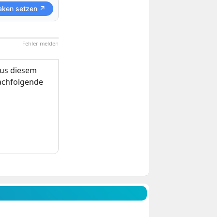
aken setzen ↗
Fehler melden
us diesem
nachfolgende