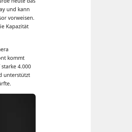
urde heute das
play und kann
sor vorweisen.
ie Kapazität
mera
ront kommt
 starke 4.000
d unterstützt
rfte.