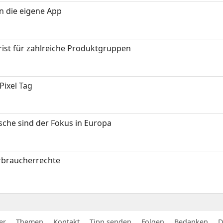
in die eigene App
ist für zahlreiche Produktgruppen
Pixel Tag
sche sind der Fokus in Europa
erbraucherrechte
er
Themen
Kontakt
Tipp senden
Folgen
Bedanken
D