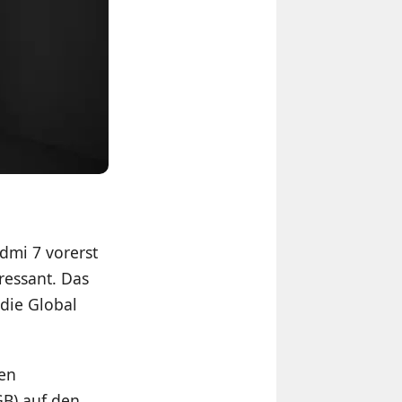
edmi 7 vorerst
ressant. Das
 die Global
sen
GB) auf den