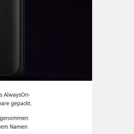
es AlwaysOn-
ware gepackt.
angenommen
 dem Namen