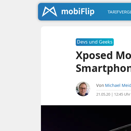
TARIFVERG
Devs und Geeks
Xposed Mo
Smartpho
Von
Michael Meid
21.05.20 | 12:45 Uhr