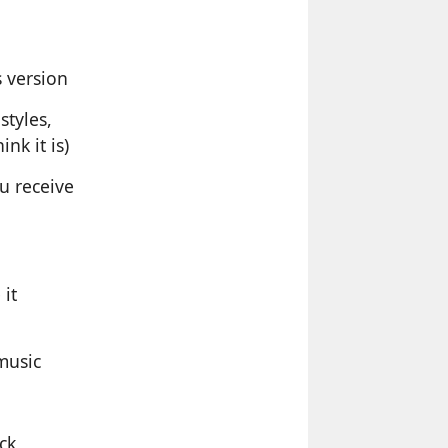
s version
styles,
nk it is)
ou receive
 it
music
ck