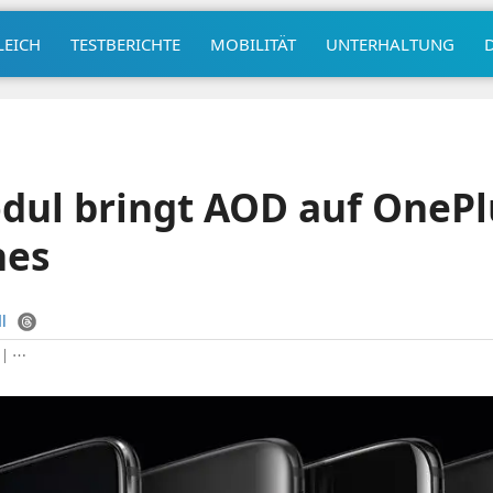
LEICH
TESTBERICHTE
MOBILITÄT
UNTERHALTUNG
dul bringt AOD auf OnePl
nes
l
|
⋯