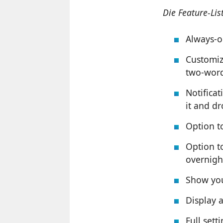
Die Feature-List
Always-on
Customiza
two-word 
Notificat
it and dr
Option t
Option to
overnight
Show you
Display a
Full sett