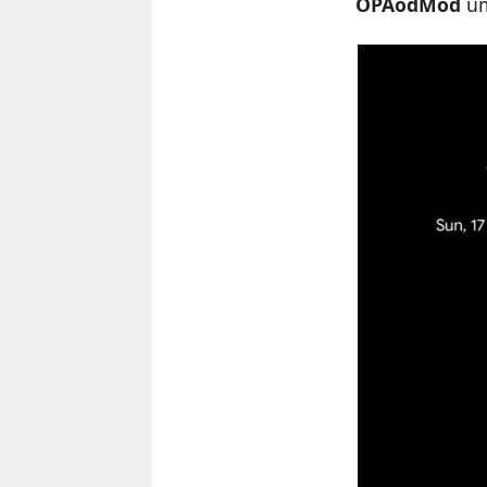
OPAodMod
um