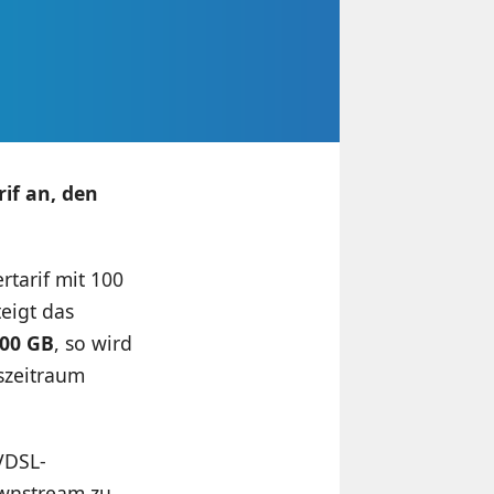
if an, den
rtarif mit 100
teigt das
00 GB
, so wird
szeitraum
VDSL-
ownstream zu