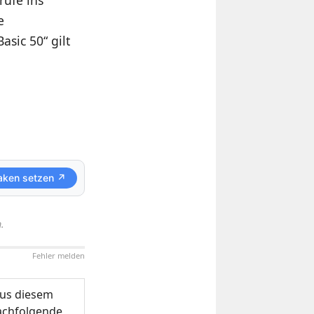
e
sic 50“ gilt
aken setzen ↗
.
Fehler melden
us diesem
nachfolgende