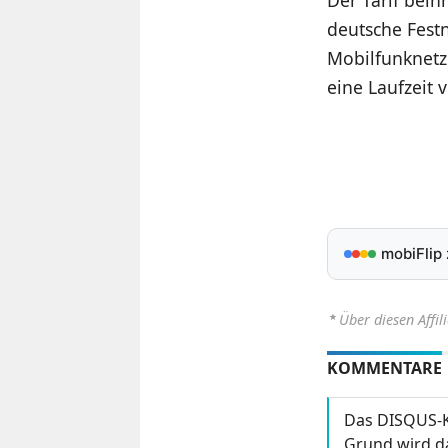
deutsche Festn
Mobilfunknetz 
eine Laufzeit
mobiFlip
⋆
Über diesen Affil
KOMMENTARE
Das DISQUS-K
Grund wird da