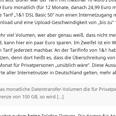
9 Euro monatlich (für 12 Monate, danach 24,99 Euro m
e Tarif „1&1 DSL Basic 50“ nun einen Internetzugang mi
nload und eine Upload-Geschwindigkeit von „bis zu“ 
sehr viel Volumen, wer aber genau weiß, dass nicht 
, kann hier ein paar Euro sparen. Im Zweifel ist ein W
 Tarif jederzeit machbar. An der Tarifinfo von 1&1 h
zen, denn dort heißt es, dass die Überschreitung vo
onat für Privatpersonen „unüblich wäre“. Diese Aus
te aller Internetnutzer in Deutschland gelten, mehr a
das monatliche Datentransfer-Volumen die für Privatp
renze von 100 GB, so wird […]
nhaltet zudem
keine
Telefon-Flatrate. Die Kosten für An