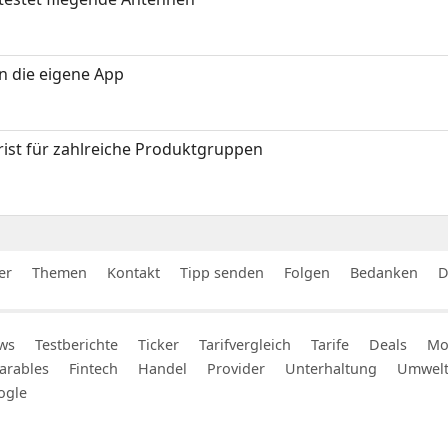
in die eigene App
ist für zahlreiche Produktgruppen
er
Themen
Kontakt
Tipp senden
Folgen
Bedanken
D
ws
Testberichte
Ticker
Tarifvergleich
Tarife
Deals
Mob
arables
Fintech
Handel
Provider
Unterhaltung
Umwel
ogle