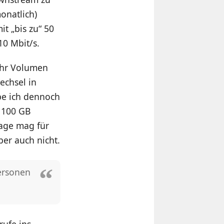
onatlich)
t „bis zu“ 50
10 Mbit/s.
mehr Volumen
echsel in
abe ich dennoch
n 100 GB
sage mag für
ber auch nicht.
ersonen
rufe ins