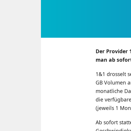
Der Provider 
man ab sofort
1&1 drosselt s
GB Volumen an
monatliche Da
die verfügbar
(jeweils 1 Mon
Ab sofort stat
Geschwindigke