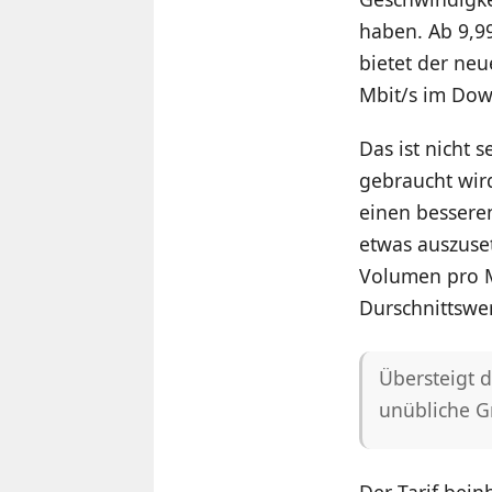
haben. Ab 9,9
bietet der neu
Mbit/s im Dow
Das ist nicht 
gebraucht wird
einen besseren
etwas auszuset
Volumen pro M
Durschnittswer
Übersteigt 
unübliche G
Der Tarif bei