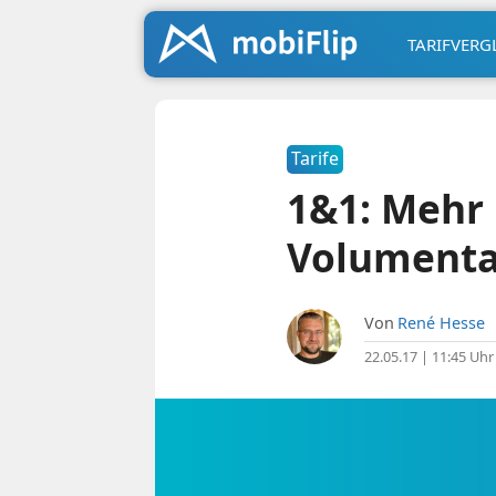
TARIFVERG
Tarife
1&1: Mehr 
Volumenta
Von
René Hesse
22.05.17 | 11:45 Uhr