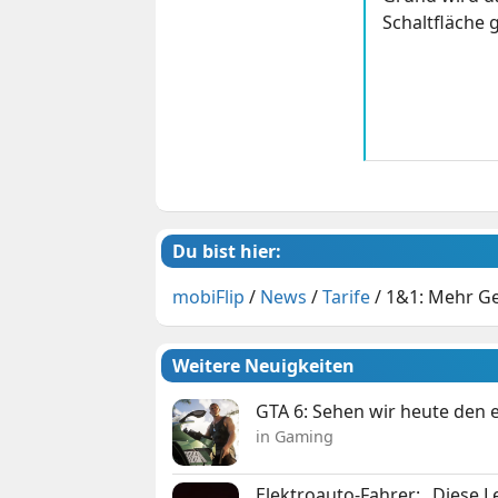
Schaltfläche g
Du bist hier:
mobiFlip
/
News
/
Tarife
/
1&1: Mehr Ge
Weitere Neuigkeiten
GTA 6: Sehen wir heute den e
in Gaming
Elektroauto-Fahrer: „Diese L