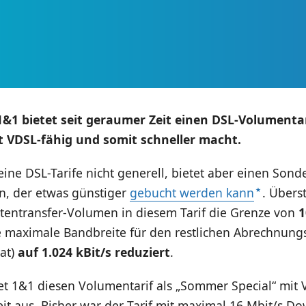
1&1 bietet seit geraumer Zeit einen DSL-Volumentar
 VDSL-fähig und somit schneller macht.
eine DSL-Tarife nicht generell, bietet aber einen Sonde
, der etwas günstiger
gebucht werden kann
. Übers
tentransfer-Volumen in diesem Tarif die Grenze von
1
e maximale Bandbreite für den restlichen Abrechnung
at)
auf 1.024 kBit/s reduziert
.
tet 1&1 diesen Volumentarif als „Sommer Special“ mit 
it aus. Bisher war der Tarif mit maximal 16 Mbit/s D