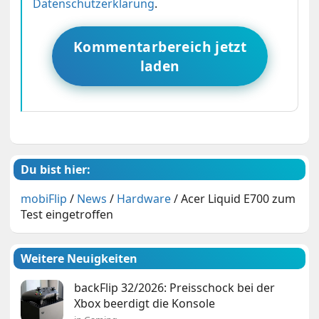
Datenschutzerklärung
.
Kommentarbereich jetzt
laden
Du bist hier:
mobiFlip
/
News
/
Hardware
/
Acer Liquid E700 zum
Test eingetroffen
Weitere Neuigkeiten
backFlip 32/2026: Preisschock bei der
Xbox beerdigt die Konsole