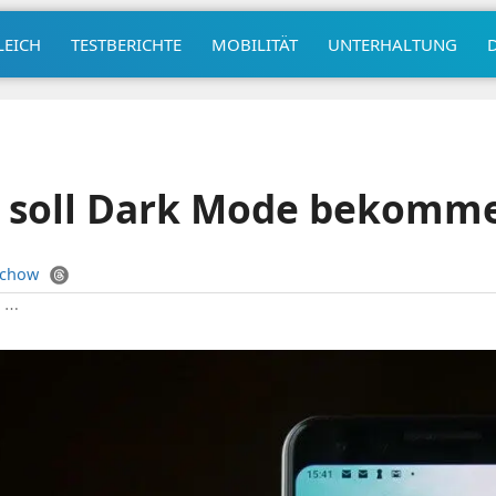
LEICH
TESTBERICHTE
MOBILITÄT
UNTERHALTUNG
0 soll Dark Mode bekomm
uchow
|
⋯