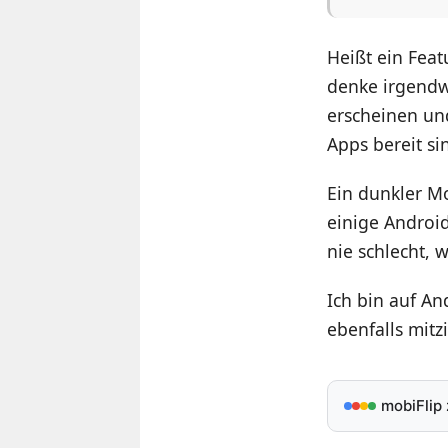
Heißt ein Fea
denke irgendw
erscheinen und
Apps bereit si
Ein dunkler Mo
einige Android
nie schlecht, 
Ich bin auf An
ebenfalls mit
mobiFlip