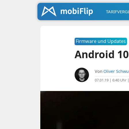
TARIFVERG
Firmware und Updates
Android 1
Von
Oliver Schw
07.01.19 | 6:40 Uhr