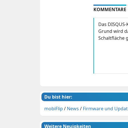
KOMMENTARE
Das DISQUS-K
Grund wird da
Schaltfläche g
Du bist hier:
mobiFlip
/
News
/
Firmware und Updat
Weitere Neuigkeiten