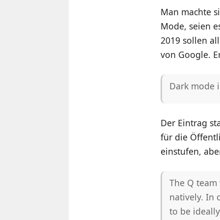
Man machte sic
Mode, seien e
2019 sollen al
von Google. E
Dark mode i
Der Eintrag s
für die Öffentl
einstufen, abe
The Q team 
natively. In
to be ideal