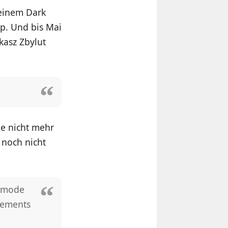
 einem Dark
p. Und bis Mai
kasz Zbylut
le nicht mehr
s noch nicht
k mode
elements