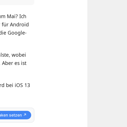
um Mai? Ich
 für Android
die Google-
lste, wobei
 Aber es ist
rd bei iOS 13
aken setzen ↗