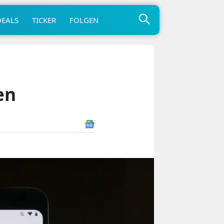
DEALS
TICKER
FOLGEN
en