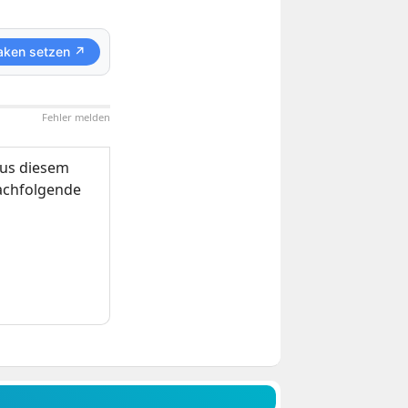
aken setzen ↗
Fehler melden
us diesem
nachfolgende