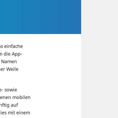
as einfache
m die App-
em Namen
ner Weile
b- sowie
denen mobilen
ftig auf
ies mit einem