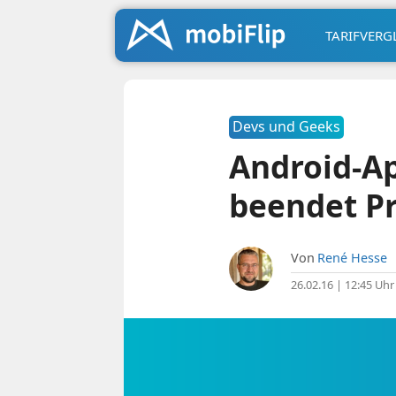
TARIFVERG
Devs und Geeks
Android-Ap
beendet Pr
Von
René Hesse
26.02.16 | 12:45 Uhr