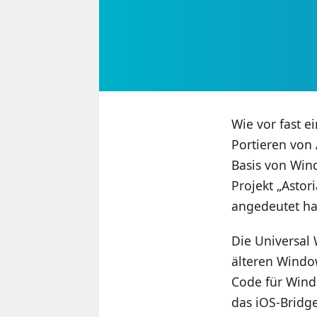
Wie vor fast e
Portieren von
Basis von Win
Projekt „Astor
angedeutet hat,
Die Universal
älteren Wind
Code für Wind
das iOS-Bridg