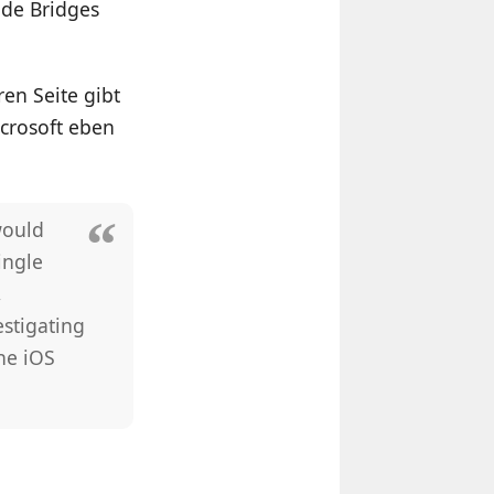
de Bridges
ren Seite gibt
icrosoft eben
would
ingle
,
stigating
he iOS