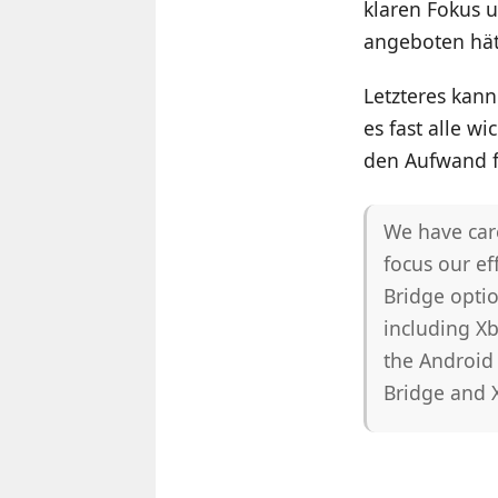
klaren Fokus 
angeboten hät
Letzteres kann
es fast alle w
den Aufwand f
We have car
focus our ef
Bridge optio
including X
the Android 
Bridge and X