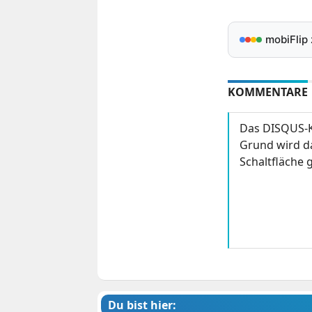
mobiFlip
KOMMENTARE
Das DISQUS-K
Grund wird da
Schaltfläche g
Du bist hier: