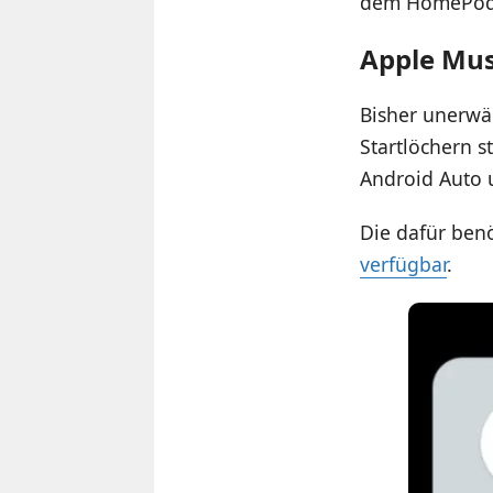
dem HomePod,
Apple Mus
Bisher unerwäh
Startlöchern s
Android Auto 
Die dafür benö
verfügbar
.