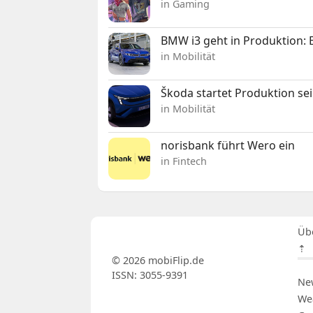
in Gaming
BMW i3 geht in Produktion: El
in Mobilität
Škoda startet Produktion se
in Mobilität
norisbank führt Wero ein
in Fintech
Üb
⇡
© 2026 mobiFlip.de
ISSN: 3055-9391
Ne
We