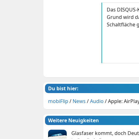
Das DISQUS-K
Grund wird da
Schaltfläche g
Du bist hier:
mobiFlip
/
News
/
Audio
/
Apple: AirPla
Weitere Neuigkeiten
Glasfaser kommt, doch Deuts