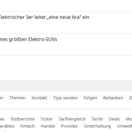
ektrischer 3er leitet „eine neue Ära“ ein
ines größten Elektro-SUVs
er
Themen
Kontakt
Tipp senden
Folgen
Bedanken
D
ws
Testberichte
Ticker
Tarifvergleich
Tarife
Deals
Mob
arables
Fintech
Handel
Provider
Unterhaltung
Umwel