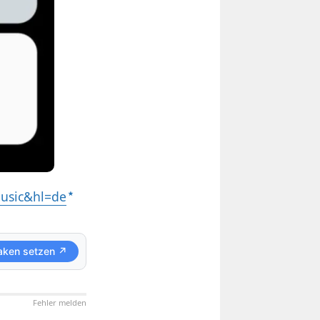
music&hl=de
aken setzen ↗
Fehler melden