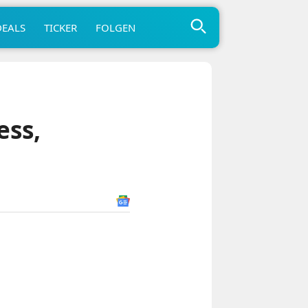
DEALS
TICKER
FOLGEN
ess,