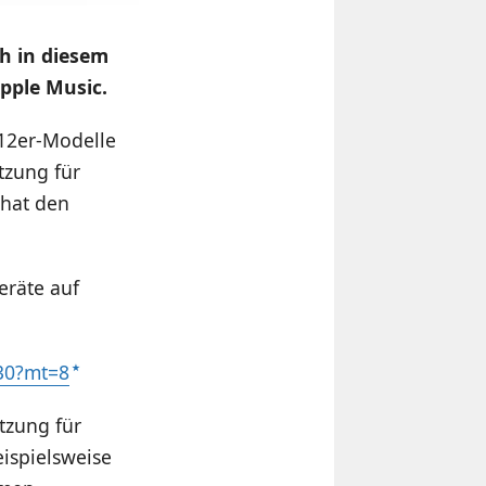
h in diesem
pple Music.
012er-Modelle
tzung für
 hat den
eräte auf
30?mt=8
tzung für
ispielsweise