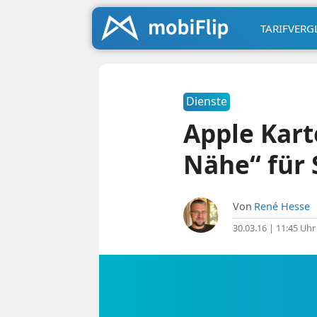
TARIFVERG
Dienste
Apple Kart
Nähe“ für 
Von
René Hesse
30.03.16 | 11:45 Uhr