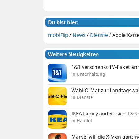
Du bist hier:
mobiFlip
/
News
/
Dienste
/
Apple Kart
Weitere Neuigkeiten
1&1 verschenkt TV-Paket an
in Unterhaltung
Wahl-O-Mat zur Landtagswahl
in Dienste
IKEA Family ändert sich: Da
in Handel
Marvel will die X-Men ganz 