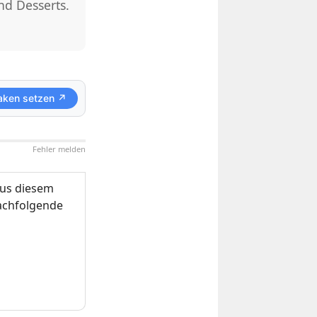
nd Desserts.
aken setzen ↗
Fehler melden
us diesem
nachfolgende