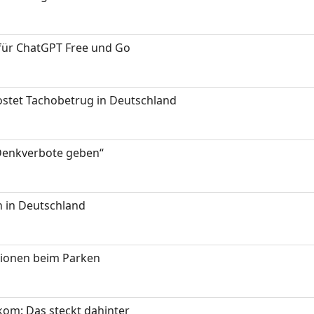
 für ChatGPT Free und Go
kostet Tachobetrug in Deutschland
 Denkverbote geben“
 in Deutschland
tionen beim Parken
om: Das steckt dahinter