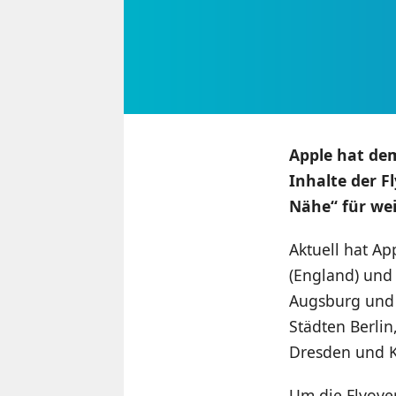
Apple hat de
Inhalte der F
Nähe“ für we
Aktuell hat Ap
(England) und 
Augsburg und 
Städten Berlin
Dresden und Kö
Um die Flyover