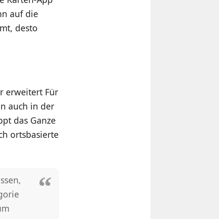
nn auf die
omt, desto
r erweitert Für
un auch in der
appt das Ganze
ch ortsbasierte
Essen,
gorie
zum