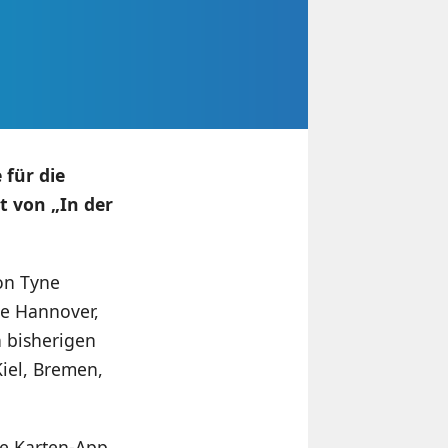
für die
t von „In der
pon Tyne
te Hannover,
 bisherigen
Kiel, Bremen,
le Karten-App