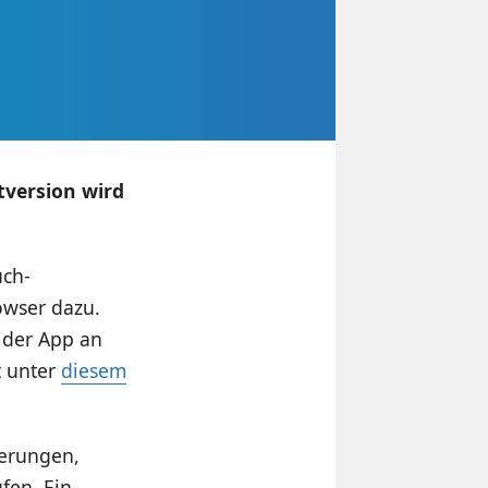
tversion wird
uch-
owser dazu.
n der App an
t unter
diesem
uerungen,
fen. Ein