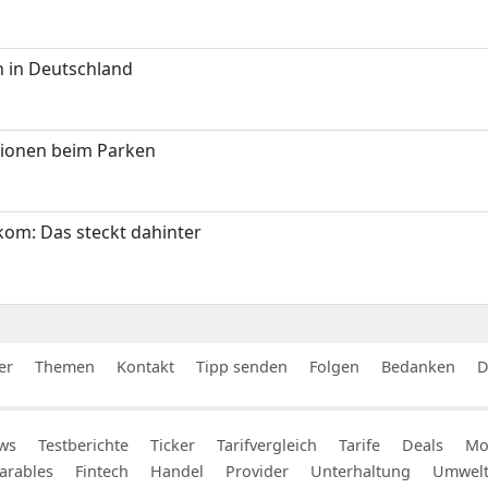
 in Deutschland
tionen beim Parken
om: Das steckt dahinter
er
Themen
Kontakt
Tipp senden
Folgen
Bedanken
D
ws
Testberichte
Ticker
Tarifvergleich
Tarife
Deals
Mob
arables
Fintech
Handel
Provider
Unterhaltung
Umwel