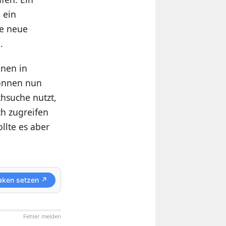
 ein
ne neue
.
onen in
können nun
hsuche nutzt,
uch zugreifen
lte es aber
aken setzen ↗
Fehler melden