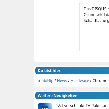
Das DISQUS-K
Grund wird da
Schaltfläche g
Du bist hier:
mobiFlip
/
News
/
Hardware
/
Chrome f
Weitere Neuigkeiten
1&1 verschenkt TV-Paket an