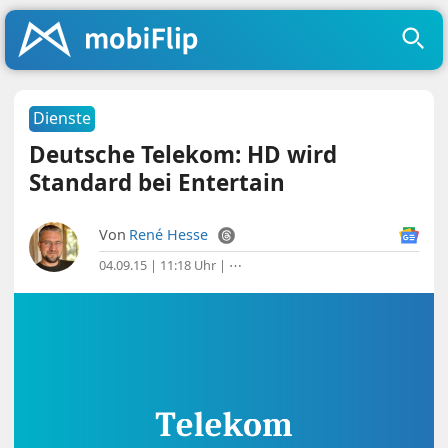
Dienste
Deutsche Telekom: HD wird
Standard bei Entertain
Von
René Hesse
04.09.15 | 11:18 Uhr
|
⋯