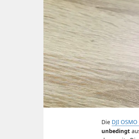
Die
DJI OSMO 
unbedingt
aus