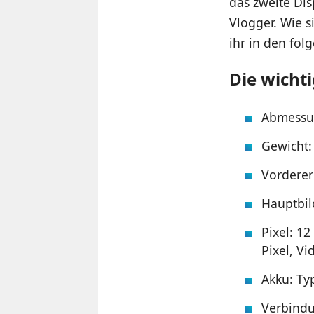
das zweite Dis
Vlogger. Wie 
ihr in den fol
Die wicht
Abmessu
Gewicht:
Vorderer 
Hauptbil
Pixel: 1
Pixel, V
Akku: Ty
Verbindu