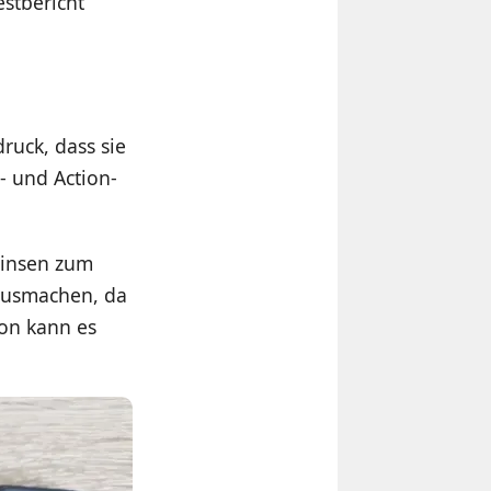
estbericht
ruck, dass sie
- und Action-
Linsen zum
 ausmachen, da
hon kann es