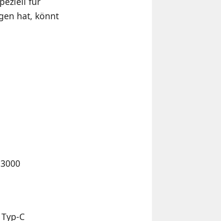
peziell für
gen hat, könnt
×3000
 Typ-C