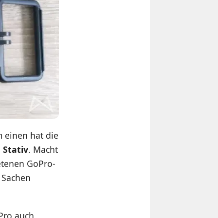
 einen hat die
 Stativ
. Macht
etenen GoPro-
n Sachen
oPro auch