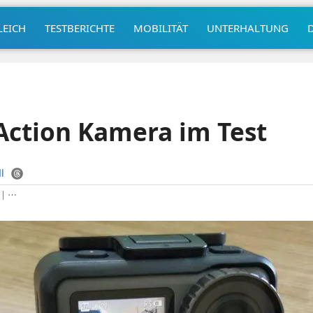
LEICH
TESTBERICHTE
MOBILITÄT
UNTERHALTUNG
Action Kamera im Test
l
|
⋯