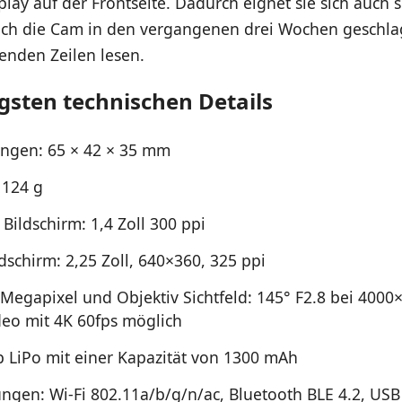
play auf der Frontseite. Dadurch eignet sie sich auch s
sich die Cam in den vergangenen drei Wochen geschla
genden Zeilen lesen.
igsten technischen Details
ngen: 65 × 42 × 35 mm
 124 g
Bildschirm: 1,4 Zoll 300 ppi
dschirm: 2,25 Zoll, 640×360, 325 ppi
2 Megapixel und Objektiv Sichtfeld: 145° F2.8 bei 4000
ideo mit 4K 60fps möglich
p LiPo mit einer Kapazität von 1300 mAh
ngen: Wi-Fi 802.11a/b/g/n/ac, Bluetooth BLE 4.2, USB