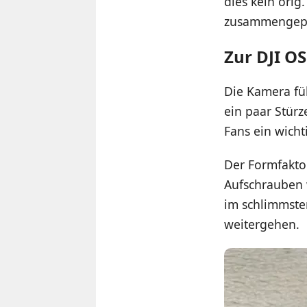
dies kein orig
zusammengepa
Zur DJI O
Die Kamera füh
ein paar Stürz
Fans ein wich
Der Formfakto
Aufschrauben w
im schlimmste
weitergehen.