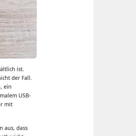
tlich ist.
cht der Fall.
, ein
ormalem USB-
r mit
n aus, dass