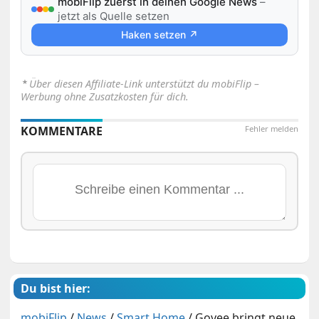
mobiFlip zuerst in deinen Google News
–
jetzt als Quelle setzen
Haken setzen ↗
⋆
Über diesen Affiliate-Link unterstützt du mobiFlip –
Werbung ohne Zusatzkosten für dich.
KOMMENTARE
Fehler melden
Du bist hier:
mobiFlip
/
News
/
Smart Home
/
Govee bringt neue