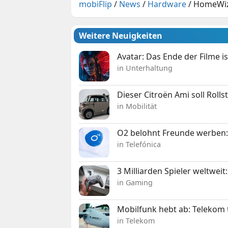
mobiFlip
/
News
/
Hardware
/
HomeWiza
Weitere Neuigkeiten
Avatar: Das Ende der Filme is
in Unterhaltung
Dieser Citroën Ami soll Roll
in Mobilität
O2 belohnt Freunde werben:
in Telefónica
3 Milliarden Spieler weltw
in Gaming
Mobilfunk hebt ab: Telekom 
in Telekom