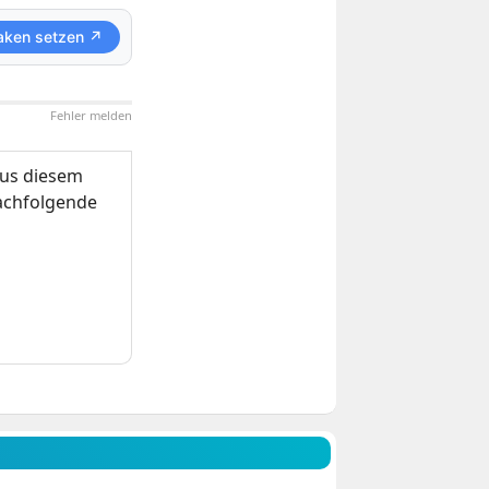
aken setzen ↗
Fehler melden
us diesem
nachfolgende