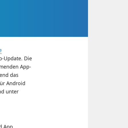
e
p-Update. Die
mmenden App-
end das
für Android
nd unter
d App