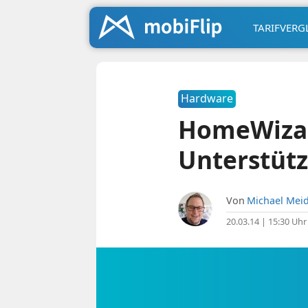
TARIFVERG
Hardware
HomeWizard
Unterstütz
Von
Michael Meid
20.03.14 | 15:30 Uhr