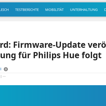
LEICH
TESTBERICHTE
MOBILITÄT
UNTERHALTUNG
: Firmware-Update veröf
ung für Philips Hue folgt
l
|
⋯