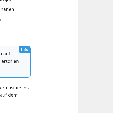
enarien
r
Info
h auf
 erschien
ermostate ins
 auf dem