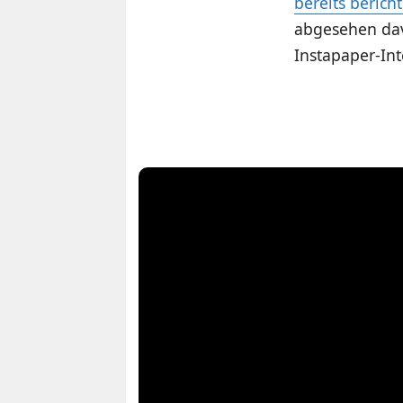
bereits berich
abgesehen dav
Instapaper-Int