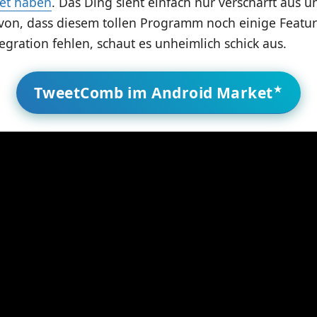
tet haben
. Das Ding sieht einfach nur verschärft aus 
on, dass diesem tollen Programm noch einige Feature
egration fehlen, schaut es unheimlich schick aus.
TweetComb im Android Market