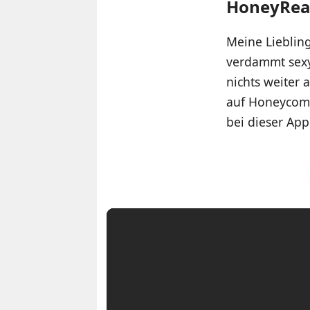
HoneyRea
Meine Liebling
verdammt sexy 
nichts weiter 
auf Honeycomb
bei dieser App