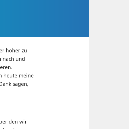
der höher zu
n nach und
eren.
ch heute meine
 Dank sagen,
über den wir