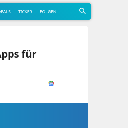
DEALS
TICKER
FOLGEN
pps für