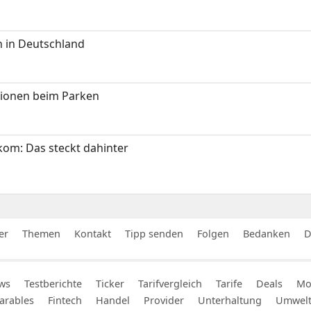
 in Deutschland
tionen beim Parken
om: Das steckt dahinter
er
Themen
Kontakt
Tipp senden
Folgen
Bedanken
D
ws
Testberichte
Ticker
Tarifvergleich
Tarife
Deals
Mob
arables
Fintech
Handel
Provider
Unterhaltung
Umwel