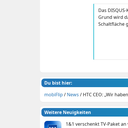
Das DISQUS-K
Grund wird da
Schaltfläche g
Du bist hier:
mobiFlip
/
News
/
HTC CEO: „Wir haben
Weitere Neuigkeiten
1&1 verschenkt TV-Paket an