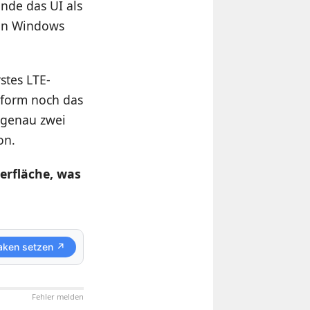
nde das UI als
von Windows
stes LTE-
tform noch das
 genau zwei
on.
erfläche, was
aken setzen ↗
Fehler melden