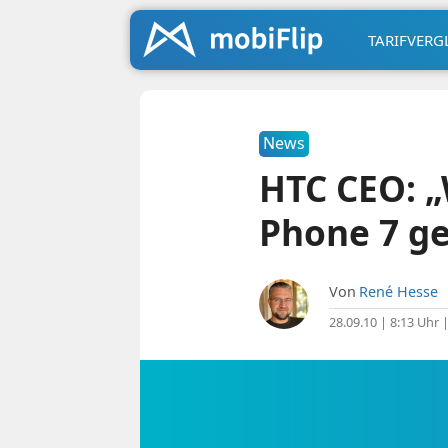
TARIFVERG
News
HTC CEO: „
Phone 7 ge
Von
René Hesse
28.09.10 | 8:13 Uhr