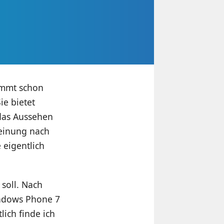
immt schon
e bietet
 das Aussehen
Meinung nach
 eigentlich
 soll. Nach
indows Phone 7
ich finde ich