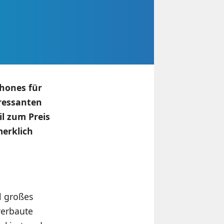
hones für
eressanten
l zum Preis
merklich
l großes
verbaute