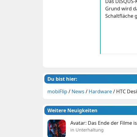
Das DISQUS-K
Grund wird da
Schaltfläche g
Du bist hier:
mobiFlip
/
News
/
Hardware
/
HTC Desi
Weitere Neuigkeiten
Avatar: Das Ende der Filme is
in Unterhaltung