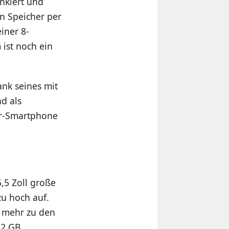
nkiert und
en Speicher per
iner 8-
ist noch ein
nk seines mit
d als
er-Smartphone
5,5 Zoll große
zu hoch auf.
 mehr zu den
 2 GB