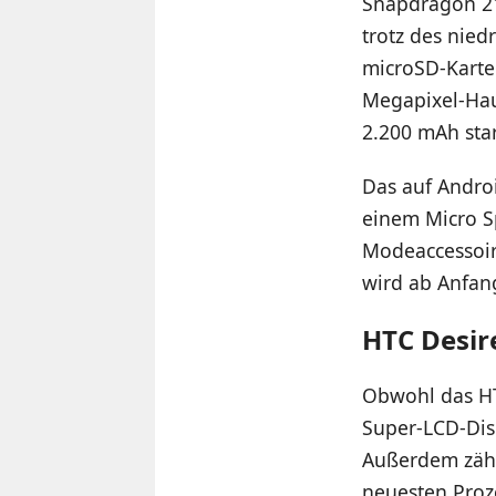
Snapdragon 21
trotz des nied
microSD-Karte 
Megapixel-Hau
2.200 mAh sta
Das auf Andro
einem Micro Sp
Modeaccessoi
wird ab Anfang
HTC Desir
Obwohl das HTC
Super-LCD-Disp
Außerdem zähl
neuesten Proz