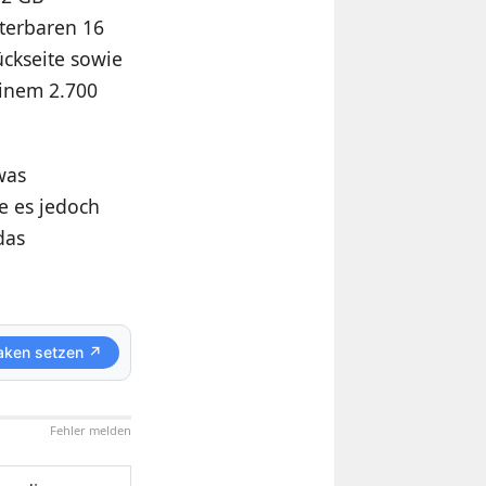
terbaren 16
ckseite sowie
einem 2.700
was
te es jedoch
das
aken setzen ↗
Fehler melden