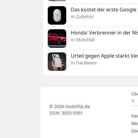
Das kostet der erste Google 
in Zubehör
Honda: Verbrenner in der Ni
in Mobilität
Urteil gegen Apple stärkt V
in Hardware
Üb
⇡
© 2026 mobiFlip.de
ISSN: 3055-9391
Ne
We
Go