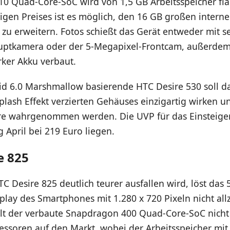
0 Quad-Core-SoC wird von 1,5 GB Arbeitsspeicher fla
rigen Preises ist es möglich, den 16 GB großen intern
zu erweitern. Fotos schießt das Gerät entweder mit se
ptkamera oder der 5-Megapixel-Frontcam, außerdem 
rker Akku verbaut.
id 6.0 Marshmallow basierende HTC Desire 530 soll da
lash Effekt verzierten Gehäuses einzigartig wirken un
re wahrgenommen werden. Die UVP für das Einsteig
 April bei 219 Euro liegen.
e 825
 Desire 825 deutlich teurer ausfallen wird, löst das 
lay des Smartphones mit 1.280 x 720 Pixeln nicht all
t der verbaute Snapdragon 400 Quad-Core-SoC nicht
essoren auf den Markt, wobei der Arbeitsspeicher mit