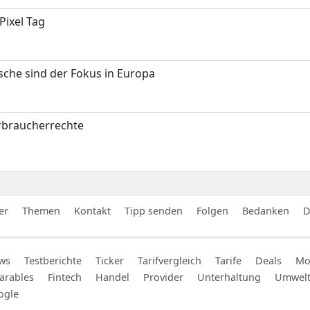
Pixel Tag
sche sind der Fokus in Europa
erbraucherrechte
er
Themen
Kontakt
Tipp senden
Folgen
Bedanken
D
ws
Testberichte
Ticker
Tarifvergleich
Tarife
Deals
Mob
arables
Fintech
Handel
Provider
Unterhaltung
Umwel
ogle