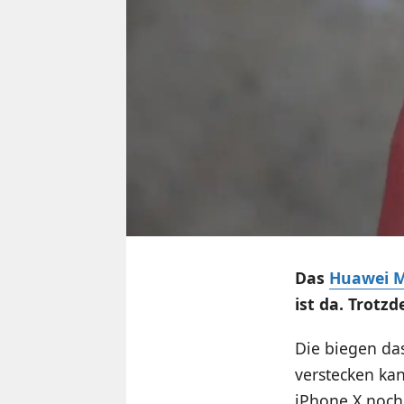
Das
Huawei M
ist da. Trotz
Die biegen das
verstecken kan
iPhone X noch