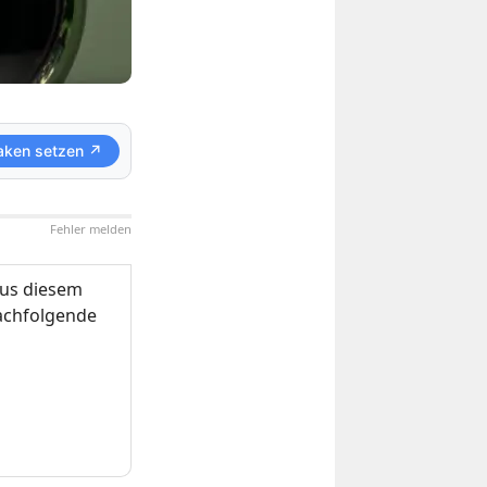
aken setzen ↗
Fehler melden
us diesem
nachfolgende