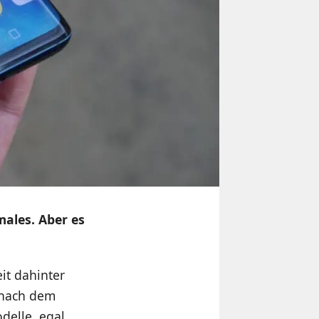
males. Aber es
it dahinter
r nach dem
delle, egal