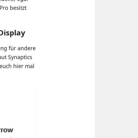
ro besitzt
Display
ung für andere
aut Synaptics
 euch hier mal