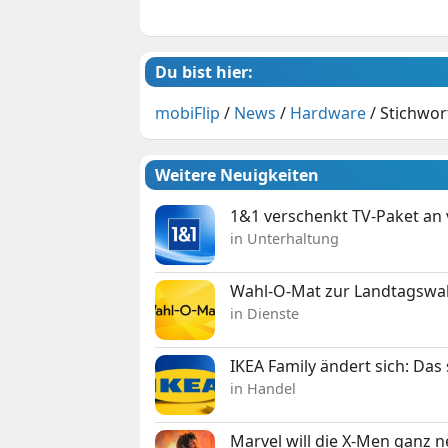
Du bist hier:
mobiFlip
/
News
/
Hardware
/
Stichwor
Weitere Neuigkeiten
1&1 verschenkt TV-Paket an
in Unterhaltung
Wahl-O-Mat zur Landtagswahl
in Dienste
IKEA Family ändert sich: Da
in Handel
Marvel will die X-Men ganz 