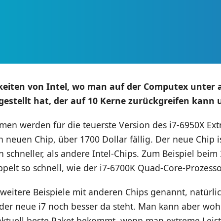
gkeiten von Intel, wo man auf der Computex unter
estellt hat, der auf 10 Kerne zurückgreifen kann u
n werden für die teuerste Version des i7-6950X Ext
neuen Chip, über 1700 Dollar fällig. Der neue Chip is
n schneller, als andere Intel-Chips. Zum Beispiel bei
oppelt so schnell, wie der i7-6700K Quad-Core-Prozesso
 weitere Beispiele mit anderen Chips genannt, natürlic
 der neue i7 noch besser da steht. Man kann aber woh
aktuell beste Paket bekommt, wenn man extreme Leist