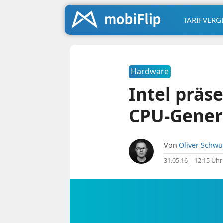
TARIFVERG
Hardware
Intel präse
CPU-Gener
Von
Oliver Schw
31.05.16 | 12:15 Uhr