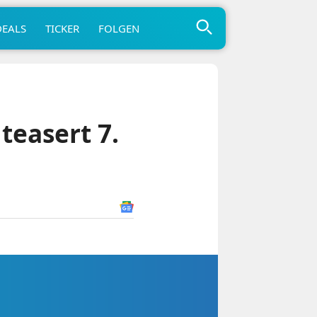
DEALS
TICKER
FOLGEN
teasert 7.