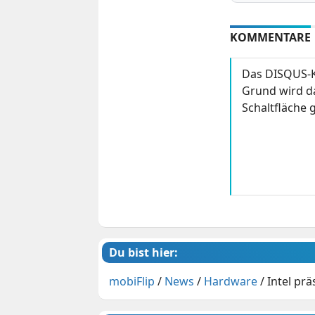
KOMMENTARE
Das DISQUS-K
Grund wird da
Schaltfläche g
Du bist hier:
mobiFlip
/
News
/
Hardware
/
Intel pr