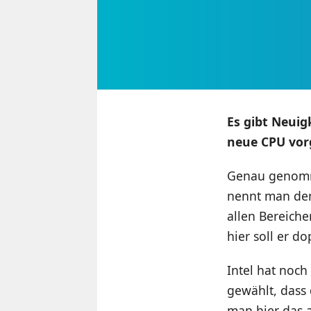
Es gibt Neui
neue CPU vorg
Genau genomme
nennt man den 
allen Bereiche
hier soll er d
Intel hat noch
gewählt, dass
man hier das 