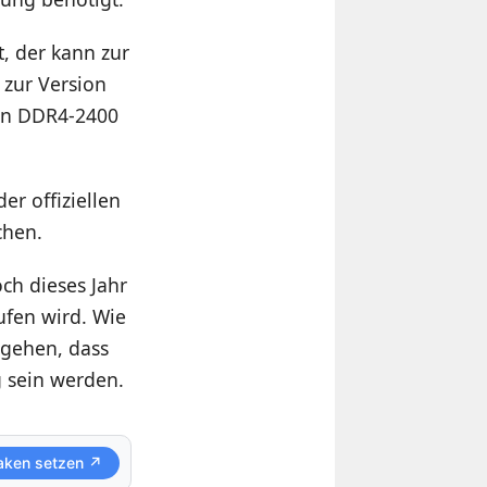
, der kann zur
 zur Version
tzen DDR4-2400
r offiziellen
chen.
ch dieses Jahr
ufen wird. Wie
sgehen, dass
g sein werden.
aken setzen ↗