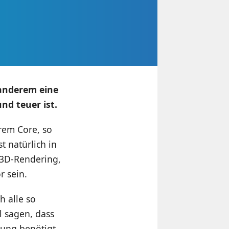
 anderem eine
nd teuer ist.
rem Core, so
t natürlich in
m 3D-Rendering,
r sein.
h alle so
l sagen, dass
ung benötigt.