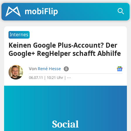
Internes
Keinen Google Plus-Account? Der
Google+ RegHelper schafft Abhilfe
Von
René Hesse
06.07.11 | 10:21 Uhr
|
⋯