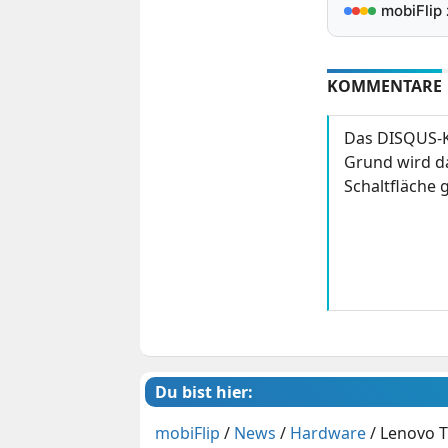
mobiFlip
KOMMENTARE
Das DISQUS-K
Grund wird da
Schaltfläche g
Du bist hier:
mobiFlip
/
News
/
Hardware
/
Lenovo T