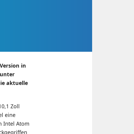
Version in
 unter
e aktuelle
0,1 Zoll
el eine
n Intel Atom
ckgegriffen