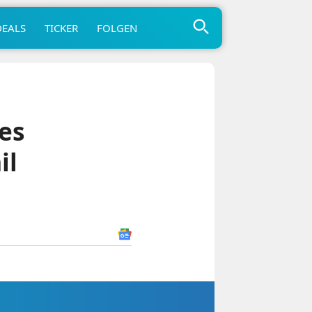
DEALS
TICKER
FOLGEN
es
il