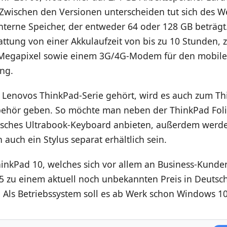
Zwischen den Versionen unterscheiden tut sich des W
interne Speicher, der entweder 64 oder 128 GB beträg
attung von einer Akkulaufzeit von bis zu 10 Stunden,
 Megapixel sowie einem 3G/4G-Modem für den mobil
ng.
ür Lenovos ThinkPad-Serie gehört, wird es auch zum T
behör geben. So möchte man neben der ThinkPad Foli
sisches Ultrabook-Keyboard anbieten, außerdem werd
 auch ein Stylus separat erhältlich sein.
nkPad 10, welches sich vor allem an Business-Kunden 
5 zu einem aktuell noch unbekannten Preis in Deutsc
n. Als Betriebssystem soll es ab Werk schon Windows 1