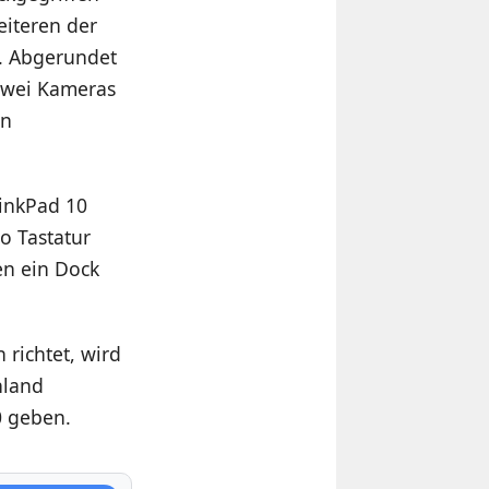
eiteren der
t. Abgerundet
 zwei Kameras
en
hinkPad 10
o Tastatur
en ein Dock
richtet, wird
hland
0 geben.