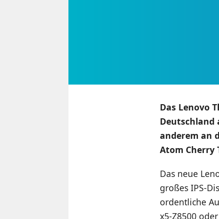
Das Lenovo Th
Deutschland a
anderem an d
Atom Cherry T
Das neue Leno
großes IPS-Dis
ordentliche Au
x5-Z8500 oder 