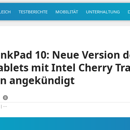
LEICH
TESTBERICHTE
MOBILITÄT
UNTERHALTUNG
nkPad 10: Neue Version d
blets mit Intel Cherry Tra
en angekündigt
|
⋯