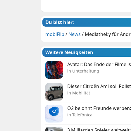
Du bist hier:
mobiFlip
/
News
/
Mediatheky für Andr
Weitere Neuigkeiten
Avatar: Das Ende der Filme is
in Unterhaltung
Dieser Citroën Ami soll Roll
in Mobilität
O2 belohnt Freunde werben:
in Telefónica
3 Milliarden Spieler weltw