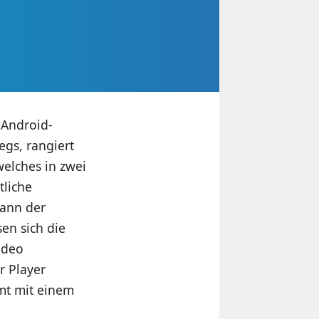
 Android-
egs, rangiert
elches in zwei
tliche
kann der
en sich die
ideo
r Player
mt mit einem