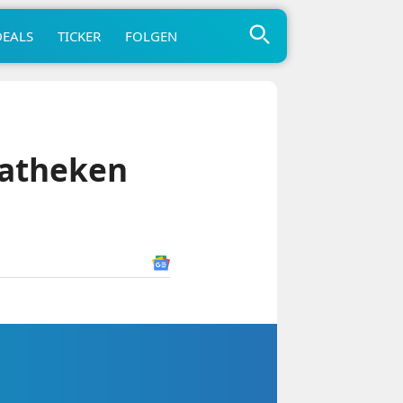
DEALS
TICKER
FOLGEN
iatheken