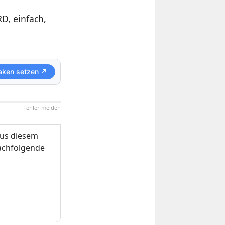
RD, einfach,
aken setzen ↗
Fehler melden
us diesem
nachfolgende