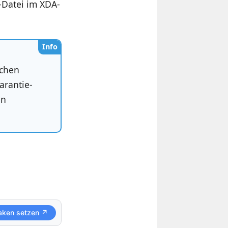
P-Datei im XDA-
Info
schen
arantie-
en
aken setzen ↗