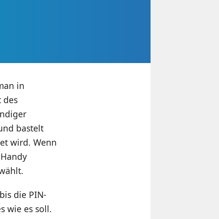
man in
t des
indiger
und bastelt
tet wird. Wenn
s Handy
ewählt.
is die PIN-
 wie es soll.