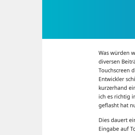
Was würden wi
diversen Beitr
Touchscreen de
Entwickler sc
kurzerhand ein
ich es richtig
geflasht hat n
Dies dauert e
Eingabe auf To