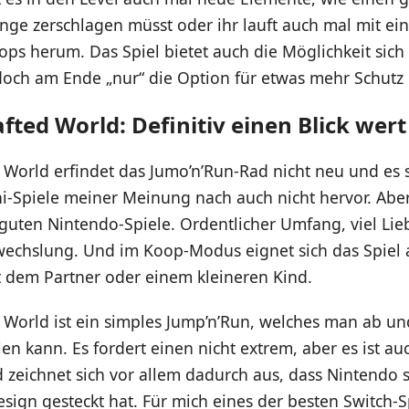
inge zerschlagen müsst oder ihr lauft auch mal mit e
ops herum. Das Spiel bietet auch die Möglichkeit sich 
doch am Ende „nur“ die Option für etwas mehr Schutz 
afted World: Definitiv einen Blick wert
d World erfindet das Jumo’n’Run-Rad nicht neu und es s
i-Spiele meiner Meinung nach auch nicht hervor. Aber 
 guten Nintendo-Spiele. Ordentlicher Umfang, viel Lie
echslung. Und im Koop-Modus eignet sich das Spiel 
t dem Partner oder einem kleineren Kind.
d World ist ein simples Jump’n’Run, welches man ab u
en kann. Es fordert einen nicht extrem, aber es ist au
 zeichnet sich vor allem dadurch aus, dass Nintendo s
esign gesteckt hat. Für mich eines der besten Switch-S