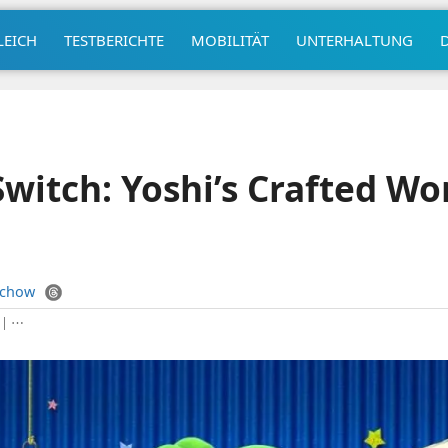
LEICH
TESTBERICHTE
MOBILITÄT
UNTERHALTUNG
witch: Yoshi’s Crafted Wo
uchow
|
⋯