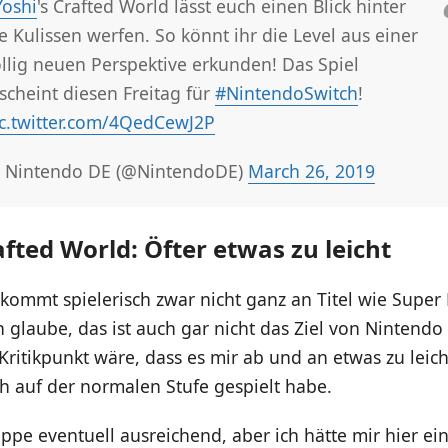
Yoshi
's Crafted World lässt euch einen Blick hinter
e Kulissen werfen. So könnt ihr die Level aus einer
llig neuen Perspektive erkunden! Das Spiel
scheint diesen Freitag für
#NintendoSwitch
!
c.twitter.com/4QedCewJ2P
 Nintendo DE (@NintendoDE)
March 26, 2019
afted World: Öfter etwas zu leicht
kommt spielerisch zwar nicht ganz an Titel wie Supe
h glaube, das ist auch gar nicht das Ziel von Nintend
Kritikpunkt wäre, dass es mir ab und an etwas zu lei
h auf der normalen Stufe gespielt habe.
uppe eventuell ausreichend, aber ich hätte mir hier ei