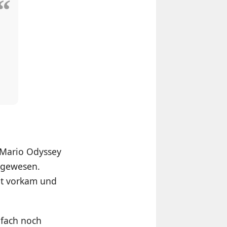
r Mario Odyssey
o gewesen.
cht vorkam und
nfach noch