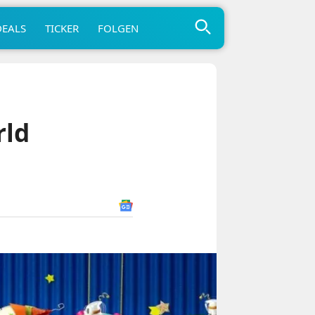
DEALS
TICKER
FOLGEN
rld