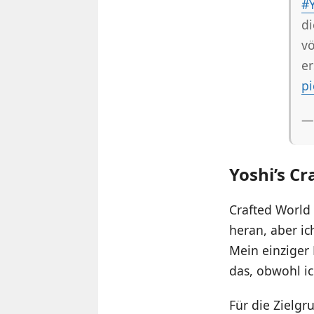
#
di
vö
er
pi
—
Yoshi’s Cr
Crafted World 
heran, aber ic
Mein einziger 
das, obwohl ic
Für die Zielgr