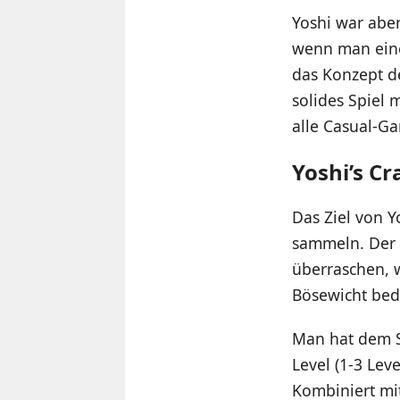
Yoshi war abe
wenn man einen
das Konzept de
solides Spiel 
alle Casual-Ga
Yoshi’s Cr
Das Ziel von Y
sammeln. Der A
überraschen, w
Bösewicht bedr
Man hat dem S
Level (1-3 Lev
Kombiniert mi