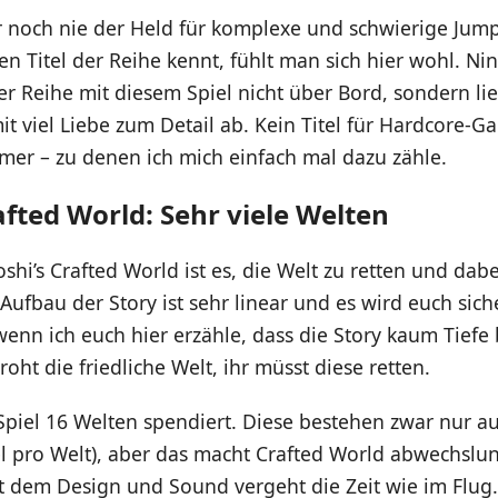
r noch nie der Held für komplexe und schwierige Jum
 Titel der Reihe kennt, fühlt man sich hier wohl. Nin
r Reihe mit diesem Spiel nicht über Bord, sondern lie
mit viel Liebe zum Detail ab. Kein Titel für Hardcore-G
mer – zu denen ich mich einfach mal dazu zähle.
afted World: Sehr viele Welten
oshi’s Crafted World ist es, die Welt zu retten und dabe
ufbau der Story ist sehr linear und es wird euch sich
enn ich euch hier erzähle, dass die Story kaum Tiefe b
oht die friedliche Welt, ihr müsst diese retten.
piel 16 Welten spendiert. Diese bestehen zwar nur a
el pro Welt), aber das macht Crafted World abwechslun
t dem Design und Sound vergeht die Zeit wie im Flug.