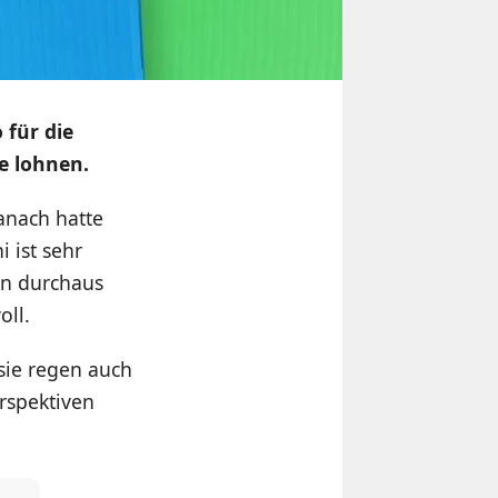
 für die
he lohnen.
anach hatte
 ist sehr
in durchaus
oll.
 sie regen auch
rspektiven