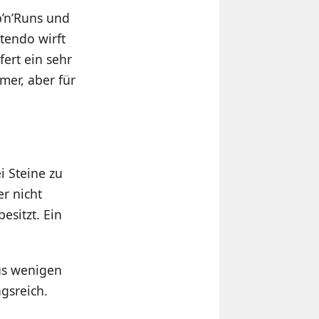
p’n’Runs und
tendo wirft
fert ein sehr
amer, aber für
i Steine zu
er nicht
esitzt. Ein
us wenigen
gsreich.