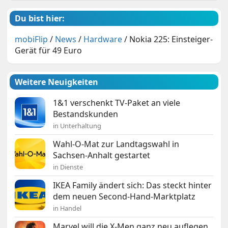
Du bist hier:
mobiFlip
/
News
/
Hardware
/
Nokia 225: Einsteiger-
Gerät für 49 Euro
Weitere Neuigkeiten
1&1 verschenkt TV-Paket an viele
Bestandskunden
in Unterhaltung
Wahl-O-Mat zur Landtagswahl in
Sachsen-Anhalt gestartet
in Dienste
IKEA Family ändert sich: Das steckt hinter
dem neuen Second-Hand-Marktplatz
in Handel
Marvel will die X-Men ganz neu auflegen