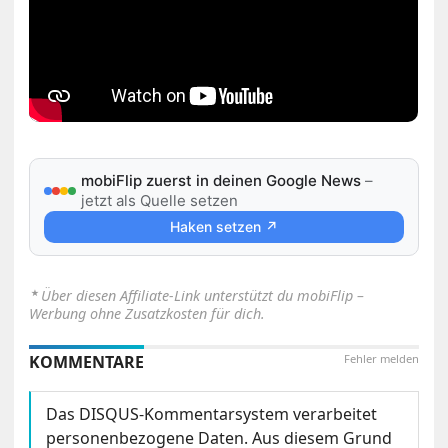
mobiFlip zuerst in deinen Google News
–
jetzt als Quelle setzen
Haken setzen ↗
⋆
Über diesen Affiliate-Link unterstützt du mobiFlip –
Werbung ohne Zusatzkosten für dich.
KOMMENTARE
Fehler melden
Das DISQUS-Kommentarsystem verarbeitet
personenbezogene Daten. Aus diesem Grund