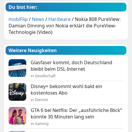
Du bist hier:
mobiFlip
/
News
/
Hardware
/
Nokia 808 PureView:
Damian Dinning von Nokia erklärt die PureView-
Technologie (Video)
Weitere Neuigkeiten
Glasfaser kommt, doch Deutschland
bleibt beim DSL-Internet
in Gesellschaft
Disney+ bekommt wohl bald ein
kostenloses Abo
in Dienste
GTA 6 bei Netflix: Der „ausführliche Blick“
könnte 30 Minuten lang sein
in Gaming