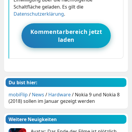
Schaltfläche geladen. Es gilt die
Datenschutzerklärung
.
Kommentarbereich jetzt
laden
Du bist hier:
mobiFlip
/
News
/
Hardware
/
Nokia 9 und Nokia 8
(2018) sollen im Januar gezeigt werden
Weitere Neuigkeiten
Avatar: Das Ende der Filme ist plötzlich