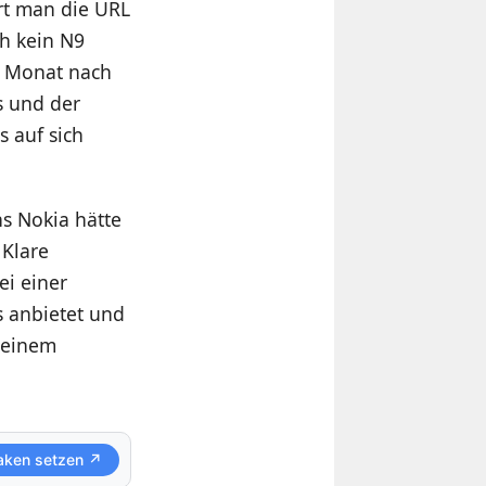
rt man die URL
ch kein N9
en Monat nach
s und der
 auf sich
s Nokia hätte
 Klare
ei einer
s anbietet und
i einem
aken setzen ↗