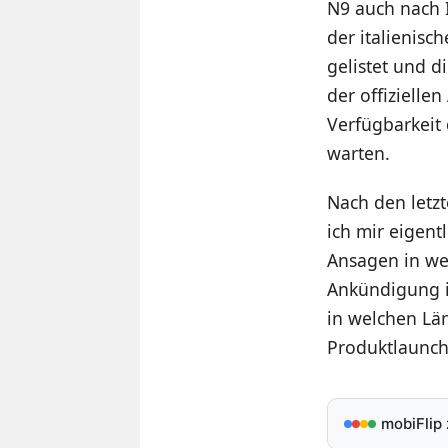
N9 auch nach I
der italienisc
gelistet und d
der offizielle
Verfügbarkeit
warten.
Nach den letz
ich mir eigen
Ansagen in wel
Ankündigung i
in welchen Län
Produktlaunch.
mobiFlip