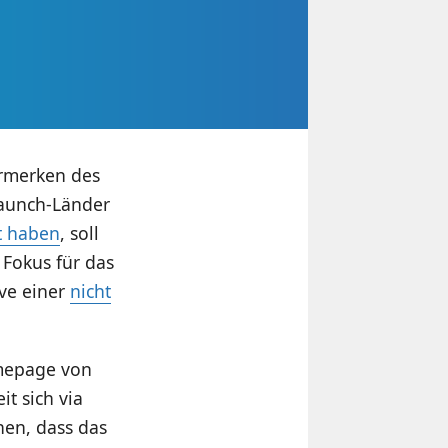
ormerken des
Launch-Länder
t haben
, soll
 Fokus für das
ive einer
nicht
omepage von
t sich via
hen, dass das