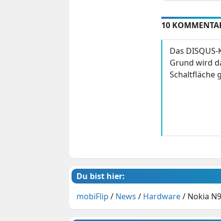
10 KOMMENTA
Das DISQUS-K
Grund wird da
Schaltfläche g
Du bist hier:
mobiFlip
/
News
/
Hardware
/
Nokia N9