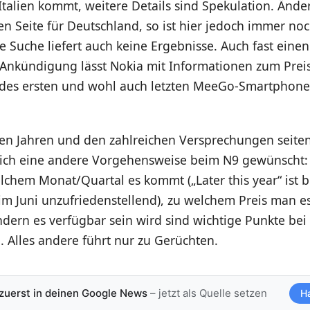
talien kommt, weitere Details sind Spekulation. Ände
hen Seite für Deutschland, so ist hier jedoch immer no
ie Suche liefert auch keine Ergebnisse. Auch fast ein
n Ankündigung lässt Nokia mit Informationen zum Prei
 des ersten und wohl auch letzten MeeGo-Smartphones
ten Jahren und den zahlreichen Versprechungen seiten
tlich eine andere Vorgehensweise beim N9 gewünscht:
chem Monat/Quartal es kommt („Later this year“ ist b
m Juni unzufriedenstellend), zu welchem Preis man e
dern es verfügbar sein wird sind wichtige Punkte be
 Alles andere führt nur zu Gerüchten.
 zuerst in deinen Google News
– jetzt als Quelle setzen
H