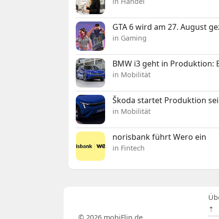
in Handel
GTA 6 wird am 27. August ge
in Gaming
BMW i3 geht in Produktion: El
in Mobilität
Škoda startet Produktion se
in Mobilität
norisbank führt Wero ein
in Fintech
Üb
⇡
© 2026 mobiFlip.de