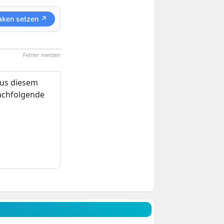
aken setzen ↗
Fehler melden
us diesem
nachfolgende