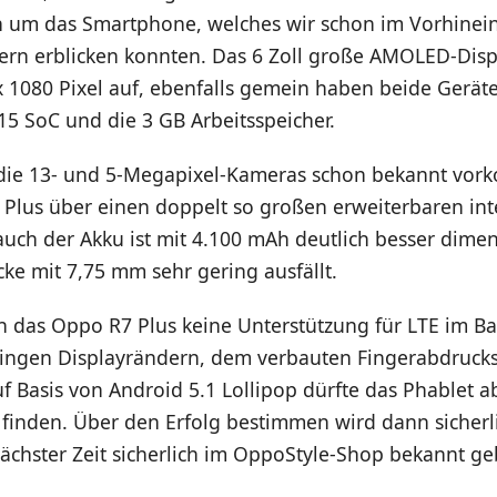
ch um das Smartphone, welches wir schon im Vorhinein
ern erblicken konnten. Das 6 Zoll große AMOLED-Displ
x 1080 Pixel auf, ebenfalls gemein haben beide Gerät
5 SoC und die 3 GB Arbeitsspeicher.
die 13- und 5-Megapixel-Kameras schon bekannt vor
7 Plus über einen doppelt so großen erweiterbaren in
uch der Akku ist mit 4.100 mAh deutlich besser dimen
ke mit 7,75 mm sehr gering ausfällt.
h das Oppo R7 Plus keine Unterstützung für LTE im Ba
ringen Displayrändern, dem verbauten Fingerabdruck
f Basis von Android 5.1 Lollipop dürfte das Phablet 
finden. Über den Erfolg bestimmen wird dann sicherli
ächster Zeit sicherlich im OppoStyle-Shop bekannt ge