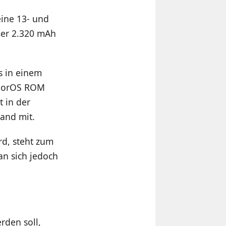
eine 13- und
ßer 2.320 mAh
s in einem
olorOS ROM
t in der
Band mit.
d, steht zum
an sich jedoch
rden soll,