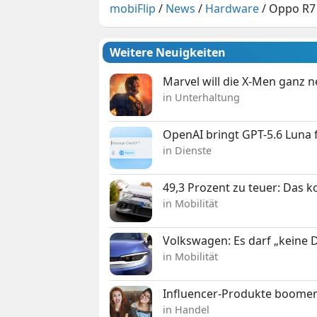
mobiFlip
/
News
/
Hardware
/
Oppo R7 u
Weitere Neuigkeiten
Marvel will die X-Men ganz 
in Unterhaltung
OpenAI bringt GPT-5.6 Luna
in Dienste
49,3 Prozent zu teuer: Das 
in Mobilität
Volkswagen: Es darf „keine
in Mobilität
Influencer-Produkte boomen
in Handel