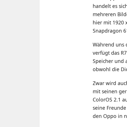
handelt es si
mehreren Bild
hier mit 1920 
Snapdragon 61
Während uns 
verfügt das R
Speicher und a
obwohl die Dic
Zwar wird auc
mit seinen ge
ColorOS 2.1 au
seine Freunde 
den Oppo in n