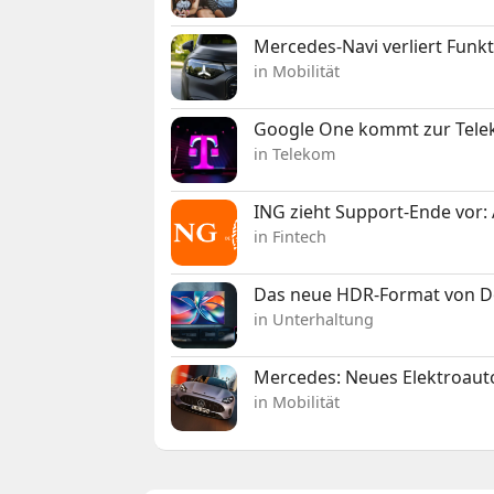
Mercedes-Navi verliert Funk
in Mobilität
Google One kommt zur Telek
in Telekom
ING zieht Support-Ende vor: 
in Fintech
Das neue HDR-Format von Dol
in Unterhaltung
Mercedes: Neues Elektroauto
in Mobilität