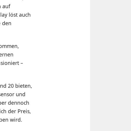
 auf
ay löst auch
e den
kommen,
ternen
sioniert –
nd 20 bieten,
sensor und
aber dennoch
ch der Preis,
ben wird.