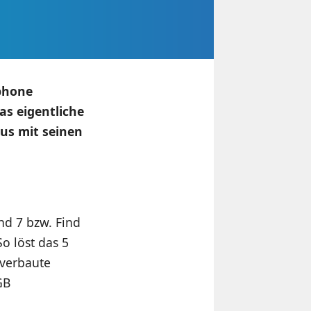
phone
as eigentliche
us mit seinen
nd 7 bzw. Find
o löst das 5
 verbaute
GB