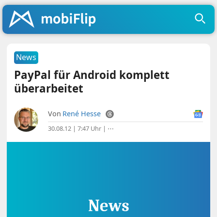
News
PayPal für Android komplett
überarbeitet
Von
René Hesse
30.08.12 | 7:47 Uhr
|
⋯