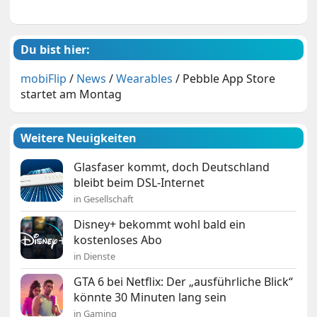
Du bist hier:
mobiFlip
/
News
/
Wearables
/
Pebble App Store
startet am Montag
Weitere Neuigkeiten
Glasfaser kommt, doch Deutschland
bleibt beim DSL-Internet
in Gesellschaft
Disney+ bekommt wohl bald ein
kostenloses Abo
in Dienste
GTA 6 bei Netflix: Der „ausführliche Blick“
könnte 30 Minuten lang sein
in Gaming