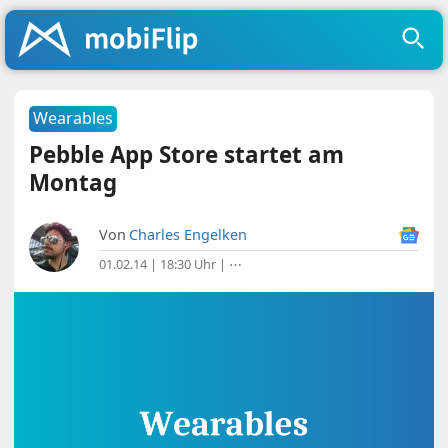
Wearables
Pebble App Store startet am
Montag
Von
Charles Engelken
01.02.14 | 18:30 Uhr
|
⋯