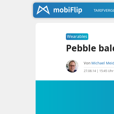
TARIFVERG
Wearables
Pebble ba
Von
Michael Meid
27.08.14 | 15:45 Uhr