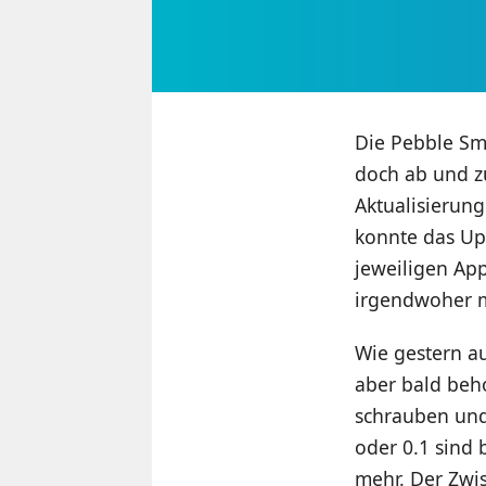
Die Pebble Sma
doch ab und z
Aktualisierun
konnte das Upd
jeweiligen Ap
irgendwoher m
Wie gestern a
aber bald beh
schrauben und
oder 0.1 sind 
mehr. Der Zwi