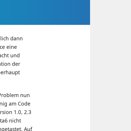
nlich dann
ce eine
acht und
ation der
berhaupt
 Problem nun
enig am Code
ion 1.0, 2.3
ta6 nicht
getastet. Auf