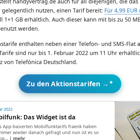
tellt handyvertrag.de auch für all diejenigen, die d
gelegentlich nutzen, einen Tarif bereit:
Für 4,99 EUR
All 1+1 GB erhältlich. Auch dieser kann mit bis zu 50 MB
enutzt werden.
nstarife enthalten neben einer Telefon- und SMS-Flat 
arife sind nur bis 1. Februar 2022 um 11 Uhr erhältli
z von Telefónica Deutschland.
Zu den Aktionstarifen →
ar 2022
ilfunk: Das Widget ist da
 App-basierten Mobilfunktarifs fraenk haben
 immer wieder danach gefragt und nun ist es so
-App…
| mehr