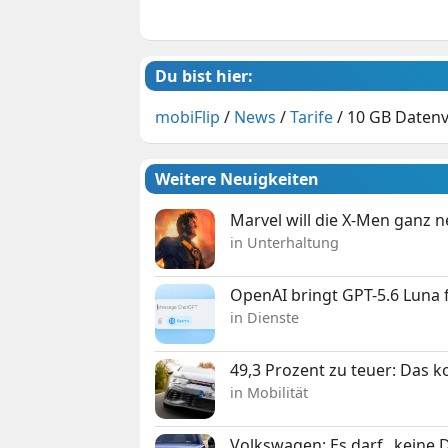
Du bist hier:
mobiFlip
/
News
/
Tarife
/
10 GB Datenv
Weitere Neuigkeiten
Marvel will die X-Men ganz 
in Unterhaltung
OpenAI bringt GPT-5.6 Luna
in Dienste
49,3 Prozent zu teuer: Das 
in Mobilität
Volkswagen: Es darf „keine