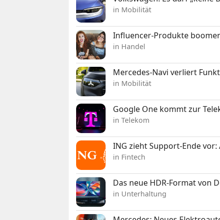
in Mobilität
Influencer-Produkte boomen
in Handel
Mercedes-Navi verliert Funk
in Mobilität
Google One kommt zur Telek
in Telekom
ING zieht Support-Ende vor: 
in Fintech
Das neue HDR-Format von Dol
in Unterhaltung
Mercedes: Neues Elektroauto