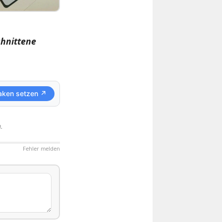
chnittene
aken setzen ↗
.
Fehler melden