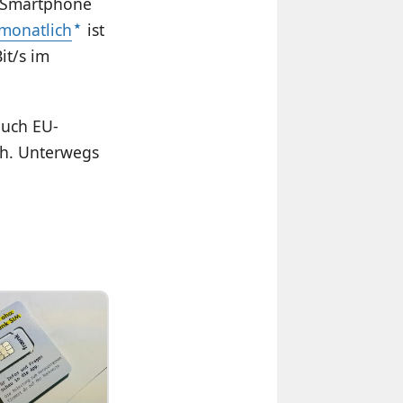
as Smartphone
 monatlich
ist
it/s im
auch EU-
ch. Unterwegs