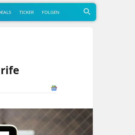
DEALS
TICKER
FOLGEN
rife