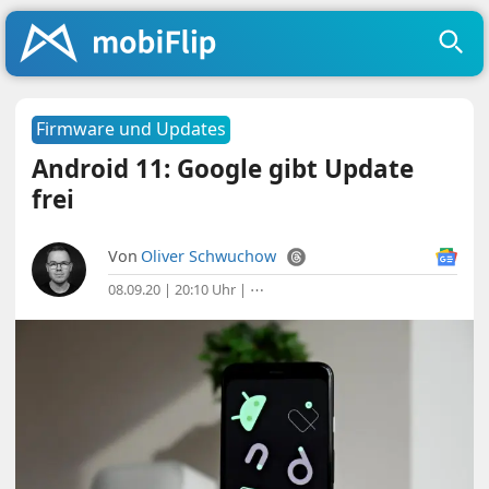
Firmware und Updates
Android 11: Google gibt Update
frei
Von
Oliver Schwuchow
08.09.20 | 20:10 Uhr
|
⋯