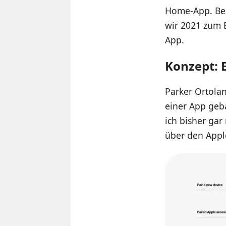
Home-App. Bed
wir 2021 zum B
App.
Konzept: 
Parker Ortolan
einer App geba
ich bisher gar
über den Apple