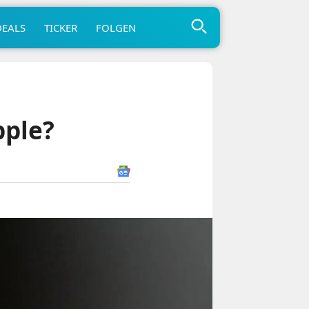
DEALS
TICKER
FOLGEN
pple?