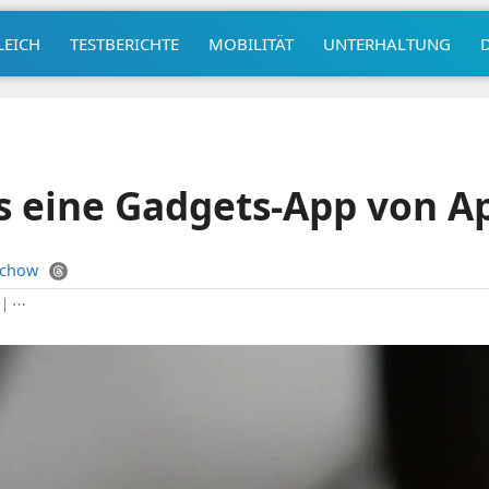
LEICH
TESTBERICHTE
MOBILITÄT
UNTERHALTUNG
s eine Gadgets-App von A
uchow
|
⋯