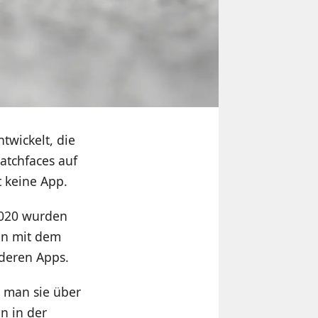
twickelt, die
atchfaces auf
 keine App.
 2020 wurden
en mit dem
nderen Apps.
o man sie über
n in der