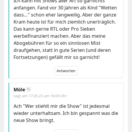
Ich kann mit Shows aller Art so garnichts
anfangen. Fand vor 30 Jahren als Kind "Wetten
dass…" schon eher langweilig. Aber der ganze
Kram heute ist für mich ziemlich unerträglich.
Das kann gerne RTL oder Pro Sieben
werbefinanziert machen. Aber das meine
Abogebühren für so ein sinnlosen Mist
draufgehen, statt in gute Serien (und deren
Fortsetzungen) gefällt mir so garnicht!
Antworten
Möle
👋
sagt am
17.05.23 um 16:09 Uhr
Ach "Wer stiehlt mir die Show" ist jedesmal
wieder unterhaltsam. Ich bin gespannt was die
neue Show bringt.