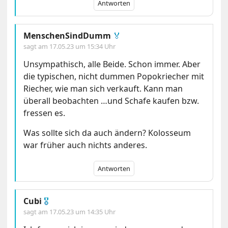
Antworten
MenschenSindDumm
🏅
sagt am
17.05.23 um 15:34 Uhr
Unsympathisch, alle Beide. Schon immer. Aber
die typischen, nicht dummen Popokriecher mit
Riecher, wie man sich verkauft. Kann man
überall beobachten …und Schafe kaufen bzw.
fressen es.
Was sollte sich da auch ändern? Kolosseum
war früher auch nichts anderes.
Antworten
Cubi
🎖
sagt am
17.05.23 um 14:35 Uhr