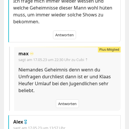
Ich frage mich immer wieder wessen und
welche Geheimnisse dieser Mann wohl hüten
muss, um immer wieder solche Shows zu
bekommen.
Antworten
max
♾️
sagt am
17.05.23 um 22:30 Uhr
zu Cubi ⇡
Niemandes Geheimnis denn wenn du
Umfragen durchliest dann ist er und Klaas
Heufer Umlauf bei den Jugendlichen sehr
beliebt.
Antworten
Alex
🎖
sagt am
17.05.23 um 13:57 Uhr