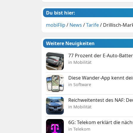
Du bist hier:
mobiFlip
/
News
/
Tarife
/
Drillisch-Mar
Weitere Neuigkeiten
77 Prozent der E-Auto-Batter
in Mobilität
Diese Wander-App kennt deine
in Software
Reichweitentest des NAF: D
in Mobilität
6G: Telekom erklärt die näc
in Telekom