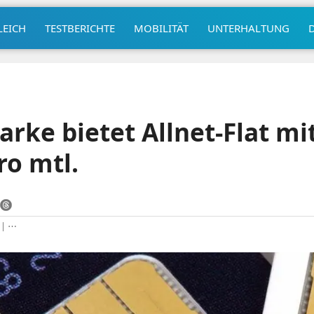
LEICH
TESTBERICHTE
MOBILITÄT
UNTERHALTUNG
arke bietet Allnet-Flat mi
ro mtl.
|
⋯