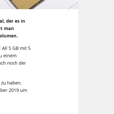
l, der es in
ert man
volumen.
 All 5 GB mit 5
u einem
auch noch der
“ zu haben.
ember 2019 um