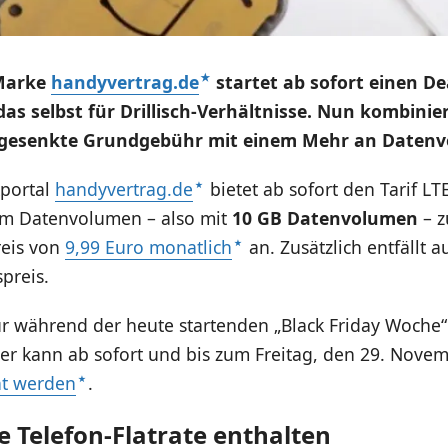
-Marke
handyvertrag.de
startet ab sofort einen Dea
das selbst für Drillisch-Verhältnisse. Nun kombini
 gesenkte Grundgebühr mit einem Mehr an Daten
portal
handyvertrag.de
bietet ab sofort den Tarif LTE
em Datenvolumen – also mit
10 GB Datenvolumen
– z
reis von
9,99 Euro monatlich
an. Zusätzlich entfällt 
spreis.
nur während der heute startenden „Black Friday Woche
 er kann ab sofort und bis zum Freitag, den 29. Nov
t werden
.
e Telefon-Flatrate enthalten