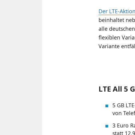
Der LTE-Aktion
beinhaltet ne
alle deutschen
flexiblen Vari
Variante entfä
LTE All 5 
5 GB LTE
von Tele
3 Euro R
statt 12,