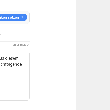
aken setzen ↗
.
Fehler melden
us diesem
nachfolgende