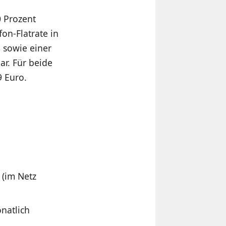
 Prozent
on-Flatrate in
n sowie einer
ar. Für beide
9 Euro.
 (im Netz
natlich