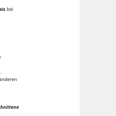
eis
bei
.
 anderen
chnittene