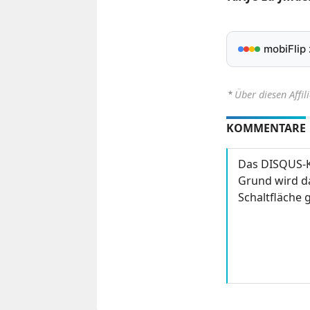
mobiFlip
⋆
Über diesen Affil
KOMMENTARE
Das DISQUS-K
Grund wird da
Schaltfläche g