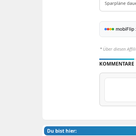
Sparpläne daue
mobiFlip
⋆
Über diesen Affil
KOMMENTARE
Du bist hier: