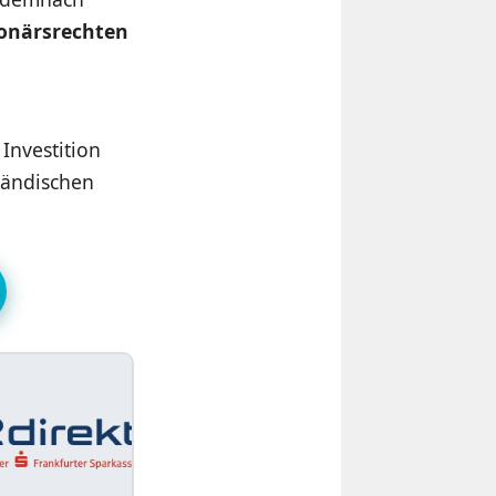
ionärsrechten
e
 Investition
rländischen