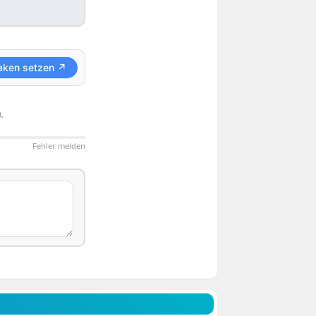
aken setzen ↗
.
Fehler melden