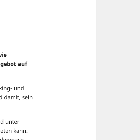
wie
ngebot auf
nking- und
d damit, sein
id unter
ieten kann.
d demnach