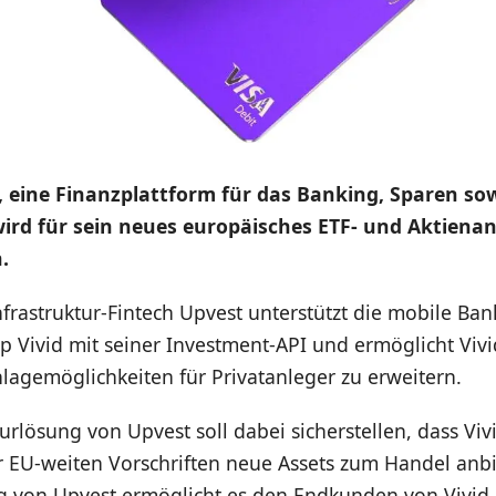
, eine Finanzplattform für das Banking, Sparen so
wird für sein neues europäisches ETF- und Aktiena
.
nfrastruktur-Fintech Upvest unterstützt die mobile Ba
 Vivid mit seiner Investment-API und ermöglicht Vivi
lagemöglichkeiten für Privatanleger zu erweitern.
turlösung von Upvest soll dabei sicherstellen, dass Viv
r EU-weiten Vorschriften neue Assets zum Handel anb
g von Upvest ermöglicht es den Endkunden von Vivi