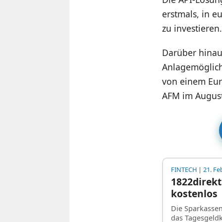
erstmals, in e
zu investieren.
Darüber hinau
Anlagemöglichk
von einem Euro
AFM im August
FINTECH
| 21. Fe
1822direkt
kostenlos
Die Sparkassen-
das Tagesgeld