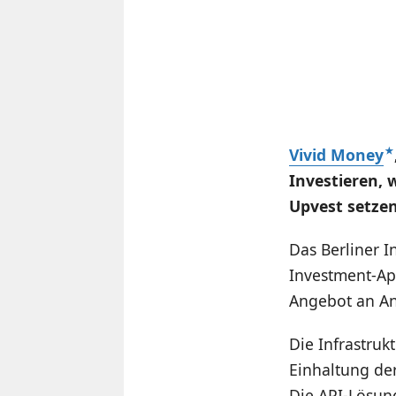
Vivid Money
Investieren, 
Upvest setzen
Das Berliner I
Investment-App
Angebot an An
Die Infrastruk
Einhaltung de
Die API-Lösun