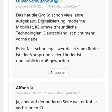
Oliver Schwuchow
♾️
sagt am
28.06.22 um 10:36 Uhr
zu Jan€tte ⇡
Das hat die GroKo schon viele Jahre
aufgebaut, Digitalisierung, moderne
Mobilität, KI, umweltfreundliche
Technologien, Deutschland ist nicht mehr
vorne dabei.
Es ist fast schon egal, wer da jetzt am Ruder
ist, der Vorsprung vieler Länder ist
unglaublich groß geworden.
Antworten
Alfons
🌀
sagt am
28.06.22 um 14:25 Uhr
zu Jan€tte ⇡
ja, aber auf der anderen Seite weiter Kohle
verbrennen :D