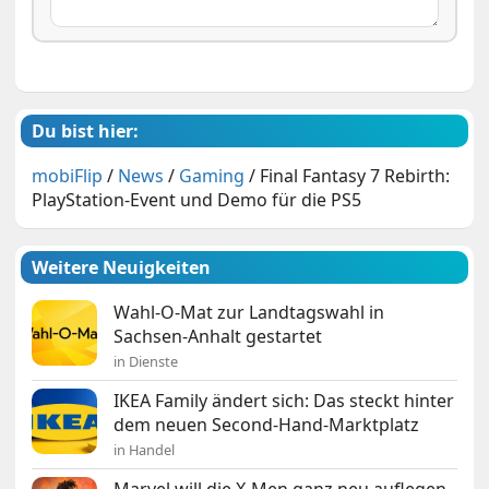
Du bist hier:
mobiFlip
/
News
/
Gaming
/
Final Fantasy 7 Rebirth:
PlayStation-Event und Demo für die PS5
Weitere Neuigkeiten
Wahl-O-Mat zur Landtagswahl in
Sachsen-Anhalt gestartet
in Dienste
IKEA Family ändert sich: Das steckt hinter
dem neuen Second-Hand-Marktplatz
in Handel
Marvel will die X-Men ganz neu auflegen