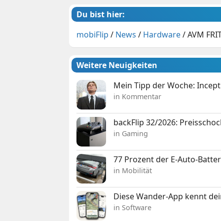
Du bist hier:
mobiFlip
/
News
/
Hardware
/
AVM FRIT
Weitere Neuigkeiten
Mein Tipp der Woche: Incepti
in Kommentar
backFlip 32/2026: Preisschoc
in Gaming
77 Prozent der E-Auto-Batter
in Mobilität
Diese Wander-App kennt deine
in Software