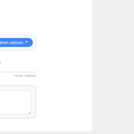
-
aken setzen ↗
.
Fehler melden