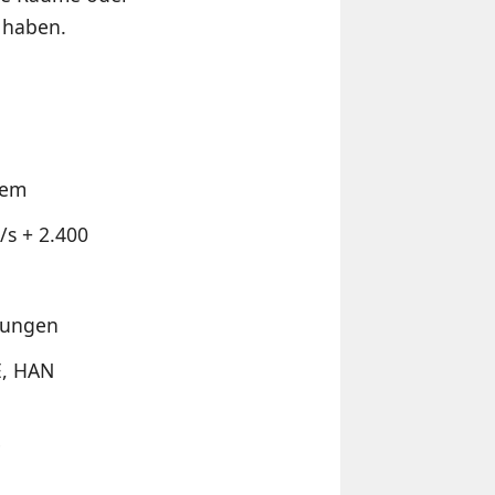
 haben.
dem
/s + 2.400
dungen
E, HAN
e