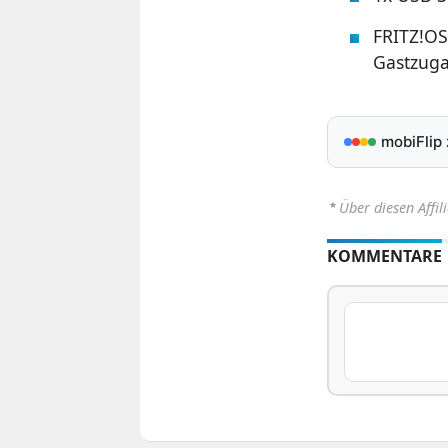
FRITZ!OS
Gastzuga
mobiFlip
⋆
Über diesen Affil
KOMMENTARE