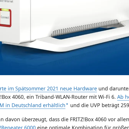
erte im Spätsommer 2021 neue Hardware
und darunter
Z!Box 4060, ein Triband-WLAN-Router mit Wi-Fi 6.
Ab h
M in Deutschland erhältlich
und die UVP beträgt 259
an davon überzeugt, dass die FRITZ!Box 4060 vor al
!Repeater 6000
eine optimale Kombination für größe