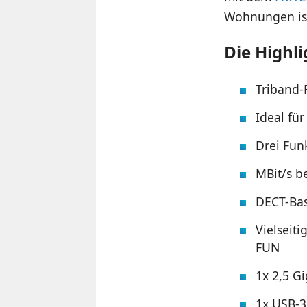
Wohnungen ist
Die Highl
Triband-
Ideal fü
Drei Fun
MBit/s b
DECT-Bas
Vielseit
FUN
1x 2,5 G
1x USB-3