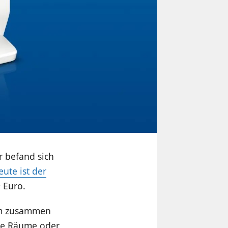
 befand sich
eute ist der
 Euro.
lem zusammen
re Räume oder