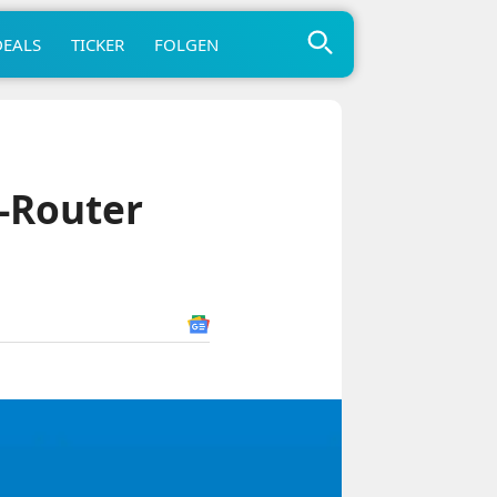
DEALS
TICKER
FOLGEN
-Router