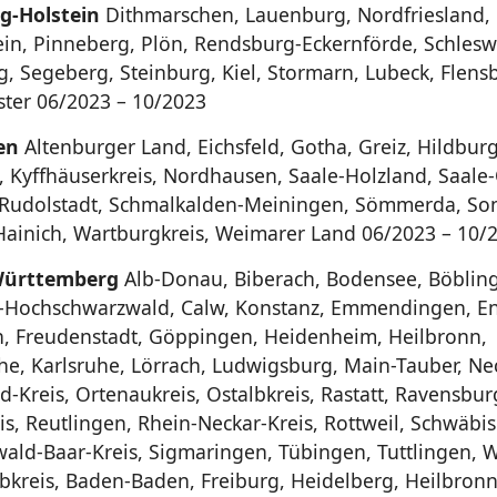
g-Holstein
Dithmarschen, Lauenburg, Nordfriesland,
ein, Pinneberg, Plön, Rendsburg-Eckernförde, Schlesw
g, Segeberg, Steinburg, Kiel, Stormarn, Lubeck, Flens
er 06/2023 – 10/2023
en
Altenburger Land, Eichsfeld, Gotha, Greiz, Hildbur
s, Kyffhäuserkreis, Nordhausen, Saale-Holzland, Saale-
-Rudolstadt, Schmalkalden-Meiningen, Sömmerda, So
Hainich, Wartburgkreis, Weimarer Land 06/2023 – 10/
ürttemberg
Alb-Donau, Biberach, Bodensee, Böblin
-Hochschwarzwald, Calw, Konstanz, Emmendingen, En
n, Freudenstadt, Göppingen, Heidenheim, Heilbronn,
e, Karlsruhe, Lörrach, Ludwigsburg, Main-Tauber, Ne
-Kreis, Ortenaukreis, Ostalbkreis, Rastatt, Ravensbur
is, Reutlingen, Rhein-Neckar-Kreis, Rottweil, Schwäbis
ald-Baar-Kreis, Sigmaringen, Tübingen, Tuttlingen, 
lbkreis, Baden-Baden, Freiburg, Heidelberg, Heilbronn