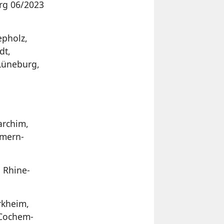
rg 06/2023
epholz,
dt,
Lüneburg,
archim,
mmern-
 Rhine-
rkheim,
 Cochem-