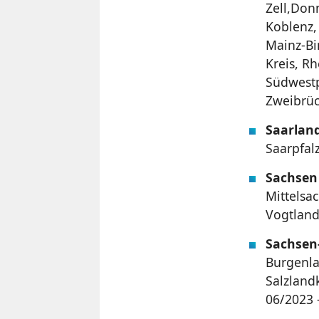
Zell,Don
Koblenz,
Mainz-Bi
Kreis, Rh
Südwestpf
Zweibrüc
Saarlan
Saarpfal
Sachsen
Mittelsa
Vogtland
Sachsen
Burgenla
Salzland
06/2023 