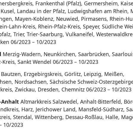
nersbergkreis, Frankenthal (Pfalz), Germersheim, Kaise
 Kusel, Landau in der Pfalz, Ludwigshafen am Rhein, 
ngen, Mayen-Koblenz, Neuwied, Pirmasens, Rhein-Hu
ein-Lahn-Kreis, Rhein-Pfalz-Kreis, Speyer, Südliche We
alz, Trier, Trier-Saarburg, Vulkaneifel, Westerwaldkr
ken 06/2023 – 10/2023
d
Merzig-Wadern, Neunkirchen, Saarbrücken, Saarloui
z-Kreis, Sankt Wendel 06/2023 – 10/2023
Bautzen, Erzgebirgskreis, Görlitz, Leipzig, Meißen,
chsen, Nordsachsen, Sächsische Schweiz-Osterzgebirge
kreis, Zwickau, Dresden, Chemnitz 06/2023 – 10/2023
-Anhalt
Altmarkkreis Salzwedel, Anhalt-Bitterfeld, Bör
ndkreis, Harz, Jerichower Land, Mansfeld-Südharz, Saa
kreis, Stendal, Wittenberg, Dessau-Roßlau, Halle, Ma
– 10/2023