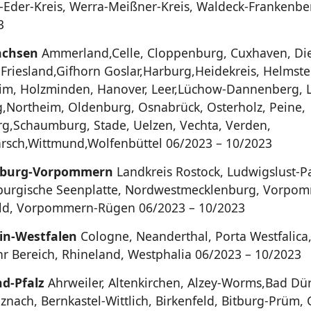
Eder-Kreis, Werra-Meißner-Kreis, Waldeck-Frankenbe
3
achsen
Ammerland,Celle, Cloppenburg, Cuxhaven, Di
Friesland,Gifhorn Goslar,Harburg,Heidekreis, Helmste
im, Holzminden, Hanover, Leer,Lüchow-Dannenberg, 
,Northeim, Oldenburg, Osnabrück, Osterholz, Peine,
g,Schaumburg, Stade, Uelzen, Vechta, Verden,
sch,Wittmund,Wolfenbüttel 06/2023 – 10/2023
nburg-Vorpommern
Landkreis Rostock, Ludwigslust-P
urgische Seenplatte, Nordwestmecklenburg, Vorpo
ld, Vorpommern-Rügen 06/2023 – 10/2023
in-Westfalen
Cologne, Neanderthal, Porta Westfalica,
hr Bereich, Rhineland, Westphalia 06/2023 – 10/2023
d-Pfalz
Ahrweiler, Altenkirchen, Alzey-Worms,Bad Dü
znach, Bernkastel-Wittlich, Birkenfeld, Bitburg-Prüm,