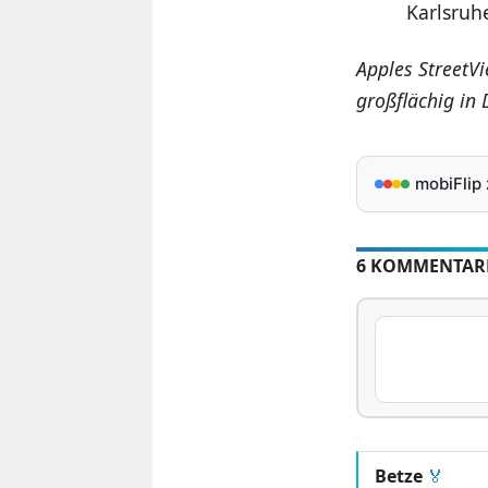
Karlsruh
Apples StreetV
großflächig in 
mobiFlip
6 KOMMENTAR
Betze
🏅