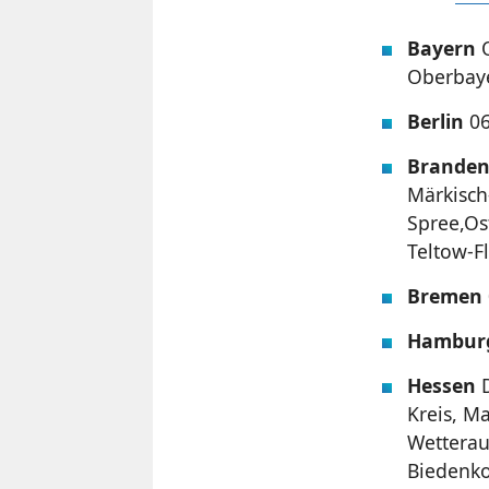
Bayern
O
Oberbaye
Berlin
06
Brande
Märkisch
Spree,Os
Teltow-F
Bremen
Hambur
Hessen
D
Kreis, M
Wetterau
Biedenko