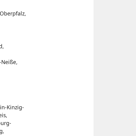
Oberpfalz,
d,
-Neiße,
n-Kinzig-
is,
burg-
g,