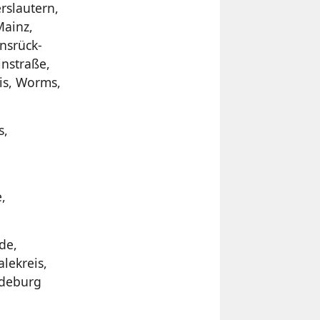
rslautern,
Mainz,
nsrück-
instraße,
eis, Worms,
s,
,
de,
lekreis,
gdeburg