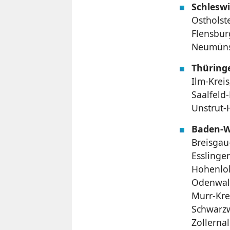
Schleswi
Ostholst
Flensbur
Neumünst
Thüring
Ilm-Krei
Saalfeld
Unstrut-
Baden-W
Breisgau
Esslinge
Hohenloh
Odenwald
Murr-Kre
Schwarzw
Zollerna