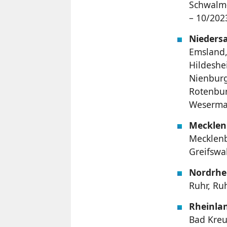
Schwalm-
– 10/202
Nieders
Emsland,
Hildeshe
Nienburg
Rotenbur
Wesermar
Meckle
Mecklenb
Greifswa
Nordrhe
Ruhr, Ru
Rheinlan
Bad Kreu