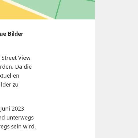
ue Bilder
 Street View
urden. Da die
ktuellen
lder zu
 Juni 2023
and unterwegs
gs sein wird,