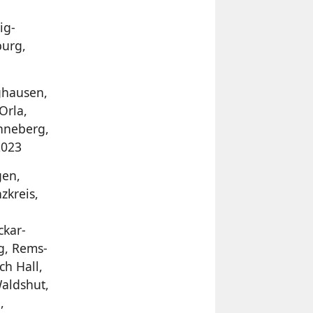
ig-
burg,
ghausen,
Orla,
nneberg,
2023
gen,
zkreis,
ckar-
g, Rems-
ch Hall,
Waldshut,
,