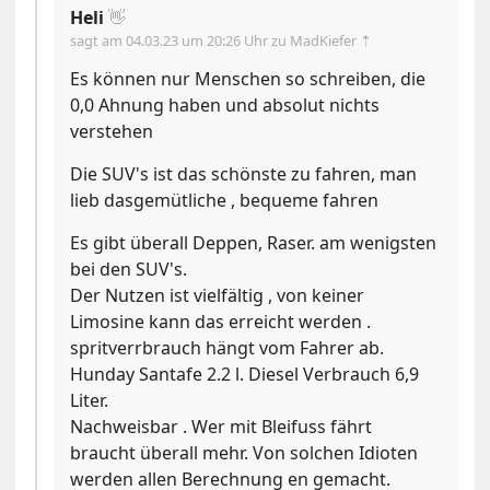
Heli
👋
sagt am
04.03.23 um 20:26 Uhr
zu MadKiefer ⇡
Es können nur Menschen so schreiben, die
0,0 Ahnung haben und absolut nichts
verstehen
Die SUV's ist das schönste zu fahren, man
lieb dasgemütliche , bequeme fahren
Es gibt überall Deppen, Raser. am wenigsten
bei den SUV's.
Der Nutzen ist vielfältig , von keiner
Limosine kann das erreicht werden .
spritverrbrauch hängt vom Fahrer ab.
Hunday Santafe 2.2 l. Diesel Verbrauch 6,9
Liter.
Nachweisbar . Wer mit Bleifuss fährt
braucht überall mehr. Von solchen Idioten
werden allen Berechnung en gemacht.