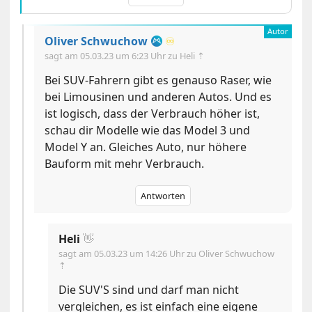
Oliver Schwuchow
♾️
sagt am
05.03.23 um 6:23 Uhr
zu Heli ⇡
Bei SUV-Fahrern gibt es genauso Raser, wie
bei Limousinen und anderen Autos. Und es
ist logisch, dass der Verbrauch höher ist,
schau dir Modelle wie das Model 3 und
Model Y an. Gleiches Auto, nur höhere
Bauform mit mehr Verbrauch.
Antworten
Heli
👋
sagt am
05.03.23 um 14:26 Uhr
zu Oliver Schwuchow
⇡
Die SUV'S sind und darf man nicht
vergleichen, es ist einfach eine eigene