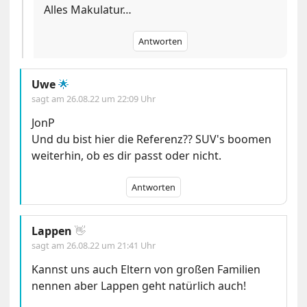
Alles Makulatur…
Antworten
Uwe
🌟
sagt am
26.08.22 um 22:09 Uhr
JonP
Und du bist hier die Referenz?? SUV's boomen
weiterhin, ob es dir passt oder nicht.
Antworten
Lappen
👋
sagt am
26.08.22 um 21:41 Uhr
Kannst uns auch Eltern von großen Familien
nennen aber Lappen geht natürlich auch!