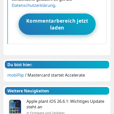
Datenschutzerklärung
.
Kommentarbereich jetzt
laden
Du bist hier:
mobiFlip
/
Mastercard startet Accelerate
Weitere Neuigkeiten
Apple plant iOS 26.6.1: Wichtiges Update
steht an
in Firmware und Updates