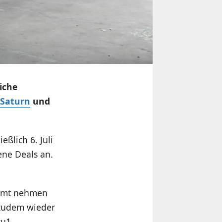
iche
-Saturn
und
ießlich 6. Juli
ene Deals an.
esamt nehmen
B zudem wieder
zu1