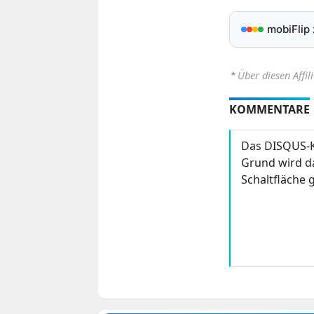
mobiFlip
⋆
Über diesen Affil
KOMMENTARE
Das DISQUS-K
Grund wird da
Schaltfläche g