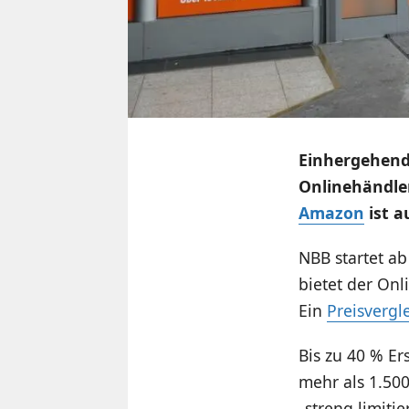
Einhergehend
Onlinehändle
Amazon
ist a
NBB startet ab
bietet der On
Ein
Preisvergl
Bis zu 40 % Er
mehr als 1.500
„streng limiti