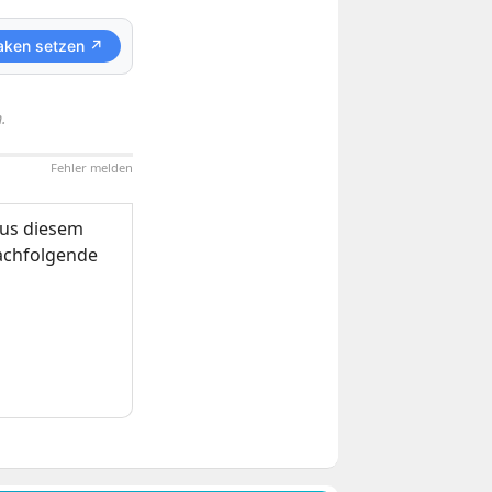
aken setzen ↗
.
Fehler melden
us diesem
nachfolgende