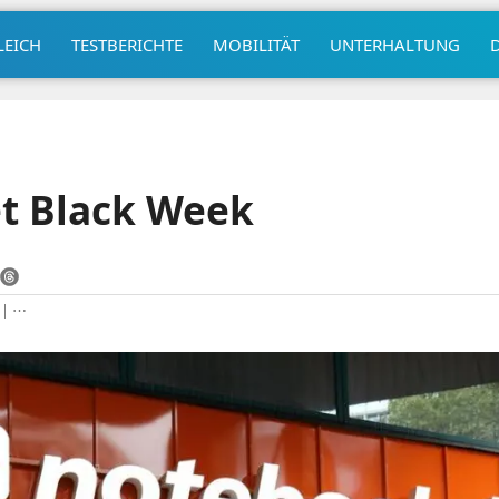
LEICH
TESTBERICHTE
MOBILITÄT
UNTERHALTUNG
et Black Week
|
⋯