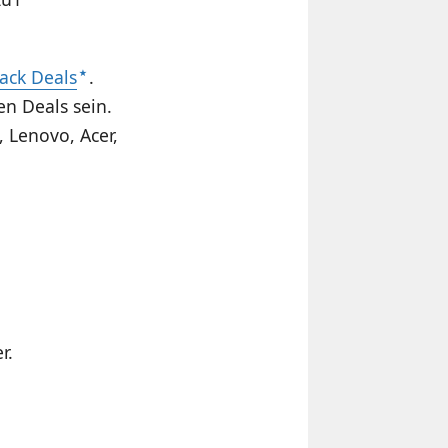
lack Deals
.
en Deals sein.
 Lenovo, Acer,
r.