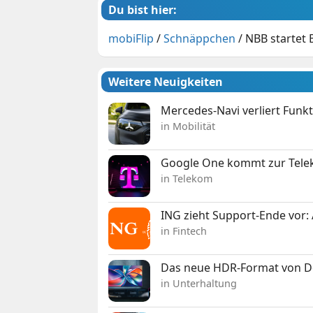
Du bist hier:
mobiFlip
/
Schnäppchen
/
NBB startet 
Weitere Neuigkeiten
Mercedes-Navi verliert Funk
in Mobilität
Google One kommt zur Telek
in Telekom
ING zieht Support-Ende vor: 
in Fintech
Das neue HDR-Format von Dol
in Unterhaltung