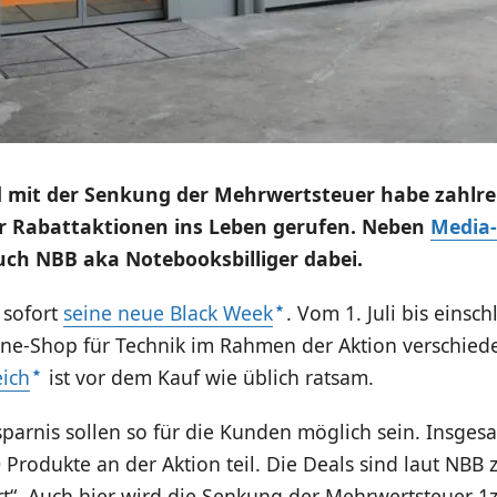
 mit der Senkung der Mehrwertsteuer habe zahlre
r Rabattaktionen ins Leben gerufen. Neben
Media
uch NBB aka Notebooksbilliger dabei.
 sofort
seine neue Black Week
. Vom 1. Juli bis einschl
line-Shop für Technik im Rahmen der Aktion verschied
eich
ist vor dem Kauf wie üblich ratsam.
sparnis sollen so für die Kunden möglich sein. Insg
 Produkte an der Aktion teil. Die Deals sind laut NB
ert“. Auch hier wird die Senkung der Mehrwertsteuer 1