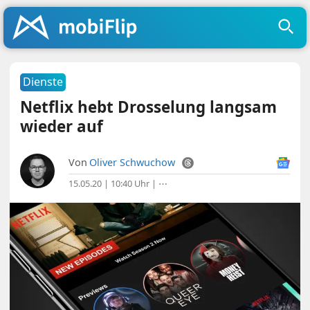
Dienste
Netflix hebt Drosselung langsam
wieder auf
Von
Oliver Schwuchow
15.05.20 | 10:40 Uhr
|
⋯