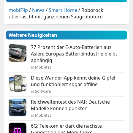
mobiFlip
/
News
/
Smart Home
/
Roborock
überrascht mit ganz neuen Saugrobotern
Weitere Neuigkeiten
77 Prozent der E-Auto-Batterien aus
Asien: Europas Batterieindustrie bleibt
abhängig
in Mobilität
Diese Wander-App kennt deine Gipfel
und funktioniert sogar offline
in Software
Reichweitentest des NAF: Deutsche
Modelle können punkten
in Mobilität
6G: Telekom erklärt die nächste
Generation des Mobilfunks