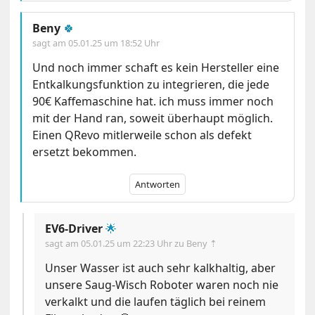
Beny
🍀
sagt am
05.01.25 um 18:52 Uhr
Und noch immer schaft es kein Hersteller eine
Entkalkungsfunktion zu integrieren, die jede
90€ Kaffemaschine hat. ich muss immer noch
mit der Hand ran, soweit überhaupt möglich.
Einen QRevo mitlerweile schon als defekt
ersetzt bekommen.
Antworten
EV6-Driver
🌟
sagt am
05.01.25 um 22:23 Uhr
zu Beny ⇡
Unser Wasser ist auch sehr kalkhaltig, aber
unsere Saug-Wisch Roboter waren noch nie
verkalkt und die laufen täglich bei reinem