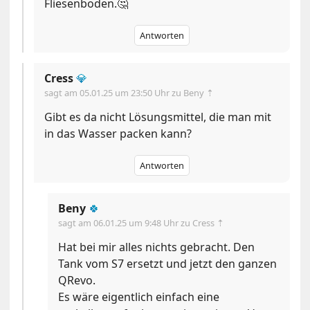
Fliesenboden.🤔
Antworten
Cress
💎
sagt am
05.01.25 um 23:50 Uhr
zu Beny ⇡
Gibt es da nicht Lösungsmittel, die man mit
in das Wasser packen kann?
Antworten
Beny
🍀
sagt am
06.01.25 um 9:48 Uhr
zu Cress ⇡
Hat bei mir alles nichts gebracht. Den
Tank vom S7 ersetzt und jetzt den ganzen
QRevo.
Es wäre eigentlich einfach eine